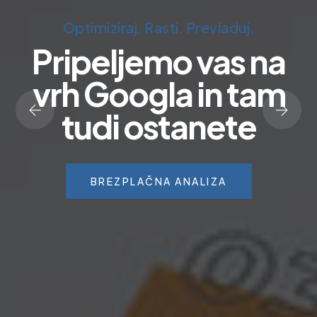
Optimiziraj. Rasti. Prevladuj.
SEO & digitalni marketing
Več obiskovalcev.
Pripeljemo vas na
vrh Googla in tam
Več strank. Več
tudi ostanete
prodaje.
BREZPLAČNA ANALIZA
ZAČNITE ZDAJ