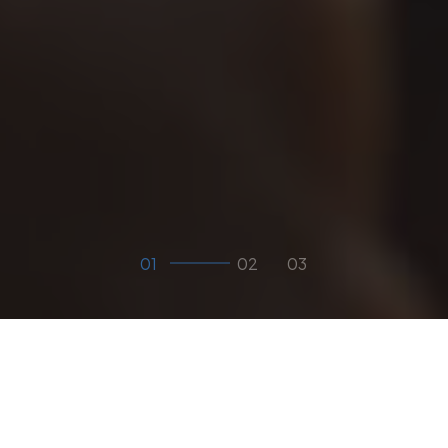
01
O
podjetju