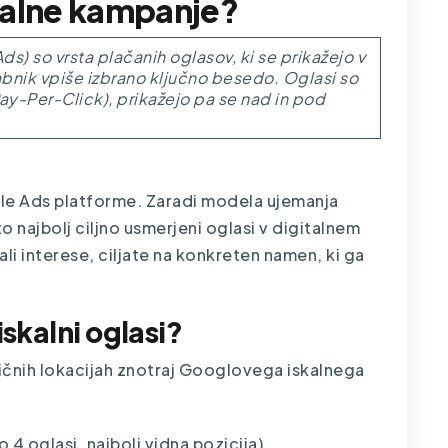
kalne kampanje?
ds) so vrsta plačanih oglasov, ki se prikažejo v
abnik vpiše izbrano ključno besedo. Oglasi so
ay-Per-Click), prikažejo pa se nad in pod
le Ads platforme. Zaradi modela ujemanja
 najbolj ciljno usmerjeni oglasi v digitalnem
li interese, ciljate na konkreten namen, ki ga
iskalni oglasi?
azličnih lokacijah znotraj Googlovega iskalnega
 4 oglasi, najbolj vidna pozicija)