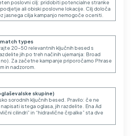
n poslovni cilj: pridobiti potencialne stranke
v podjetje ali obiski poslovne lokacije. Cilj določa
rez jasnega cilja kampanjo nemogoče oceniti.
n match types
ajte 20–50 relevantnih ključnih besed s
delite jih po treh načinih ujemanja: Broad
ančno). Za začetne kampanje priporočamo Phrase
om in nadzorom.
oglaševalske skupine)
o sorodnih ključnih besed. Pravilo: če ne
apisati istega oglasa, jih razdelite. Ena Ad
ični cilindri” in “hidravlične črpalke” sta dve