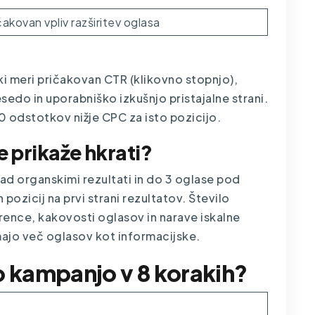
akovan vpliv razširitev oglasa
 ki meri pričakovan CTR (klikovno stopnjo),
sedo in uporabniško izkušnjo pristajalne strani.
 odstotkov nižje CPC za isto pozicijo.
e prikaže hkrati?
ad organskimi rezultati in do 3 oglase pod
 pozicij na prvi strani rezultatov. Število
rence, kakovosti oglasov in narave iskalne
jo več oglasov kot informacijske.
o kampanjo v 8 korakih?