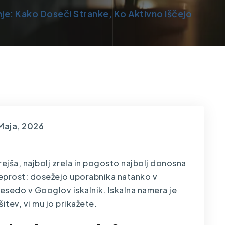
e: Kako Doseči Stranke, Ko Aktivno Iščejo
Maja, 2026
ejša, najbolj zrela in pogosto najbolj donosna
eprost: dosežejo uporabnika natanko v
besedo v Googlov iskalnik. Iskalna namera je
šitev, vi mu jo prikažete.