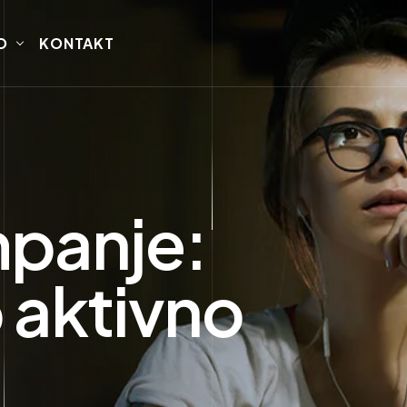
O
KONTAKT
mpanje:
 aktivno