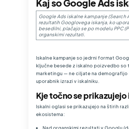
Kaj so Google Ads is
Google Ads iskalne kampanje
(Search A
rezultatih Googlovega iskanja, ko upor
besedilni, plačajo se po modelu PPC (P
organskimi rezultati.
Iskalne kampanje so jedrni format Goog
ključne besede z iskalno poizvedbo so to
marketingu — ne ciljate na demografijo a
uporabnik izrazi v iskalniku.
Kje točno se prikazujejo 
Iskalni oglasi se prikazujejo na štirih r
ekosistema:
Nad organskimi rezultati v Googlu (do