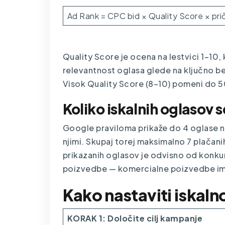
Ad Rank = CPC bid × Quality Score × prič
Quality Score je ocena na lestvici 1–10,
relevantnost oglasa glede na ključno be
Visok Quality Score (8–10) pomeni do 50
Koliko iskalnih oglasov s
Google praviloma prikaže do 4 oglase n
njimi. Skupaj torej maksimalno 7 plačanih
prikazanih oglasov je odvisno od konku
poizvedbe — komercialne poizvedbe ima
Kako nastaviti iskaln
KORAK 1: Določite cilj kampanje