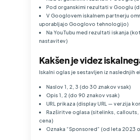
Pod organskimi rezultati v Googlu (d
V Googlovem iskalnem partnerju omrežj
uporabljajo Googlovo tehnologijo)
Na YouTubu med rezultati iskanja (ko
nastavitev)
Kakšen je videz iskalne
Iskalni oglas je sestavljen iz naslednjih
Naslov 1, 2, 3 (do 30 znakov vsak)
Opis 1, 2 (do 90 znakov vsak)
URL prikaza (display URL — verzija k
Razširitve oglasa (sitelinks, callouts,
cena)
Oznaka “Sponsored” (od leta 2023 o