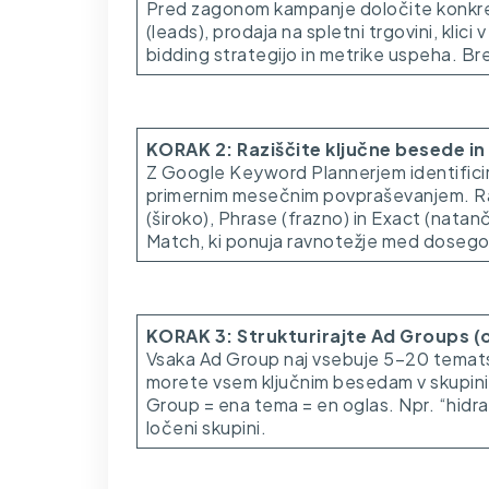
Pred zagonom kampanje določite konkrete
(leads), prodaja na spletni trgovini, klici 
bidding strategijo in metrike uspeha. B
KORAK 2: Raziščite ključne besede i
Z Google Keyword Plannerjem identificir
primernim mesečnim povpraševanjem. Raz
(široko), Phrase (frazno) in Exact (nat
Match, ki ponuja ravnotežje med doseg
KORAK 3: Strukturirajte Ad Groups (
Vsaka Ad Group naj vsebuje 5–20 tematsk
morete vsem ključnim besedam v skupini n
Group = ena tema = en oglas. Npr. “hidravl
ločeni skupini.