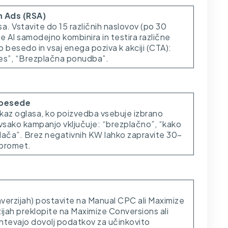
h Ads (RSA)
a. Vstavite do 15 različnih naslovov (po 30
e AI samodejno kombinira in testira različne
o besedo in vsaj enega poziva k akciji (CTA):
nes”, “Brezplačna ponudba”.
 besede
kaz oglasa, ko poizvedba vsebuje izbrano
vsako kampanjo vključuje: “brezplačno”, “kako
“plača”. Brez negativnih KW lahko zapravite 30–
 promet.
erzijah) postavite na Manual CPC ali Maximize
ijah preklopite na Maximize Conversions ali
htevajo dovolj podatkov za učinkovito