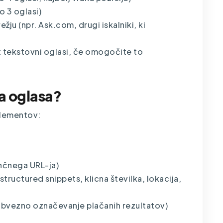
o 3 oglasi)
u (npr. Ask.com, drugi iskalniki, ki
t tekstovni oglasi, če omogočite to
ga oglasa?
 elementov:
ončnega URL-ja)
 structured snippets, klicna številka, lokacija,
bvezno označevanje plačanih rezultatov)