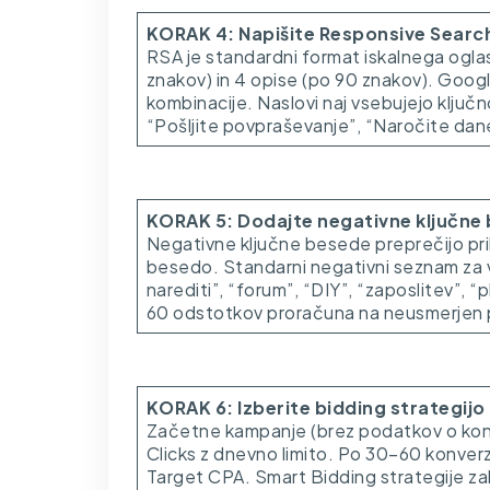
KORAK 4: Napišite Responsive Searc
RSA je standardni format iskalnega oglas
znakov) in 4 opise (po 90 znakov). Googl
kombinacije. Naslovi naj vsebujejo ključn
“Pošljite povpraševanje”, “Naročite da
KORAK 5: Dodajte negativne ključne
Negativne ključne besede preprečijo pri
besedo. Standarni negativni seznam za 
narediti”, “forum”, “DIY”, “zaposlitev”, 
60 odstotkov proračuna na neusmerjen
KORAK 6: Izberite bidding strategijo
Začetne kampanje (brez podatkov o konv
Clicks z dnevno limito. Po 30–60 konverz
Target CPA. Smart Bidding strategije za