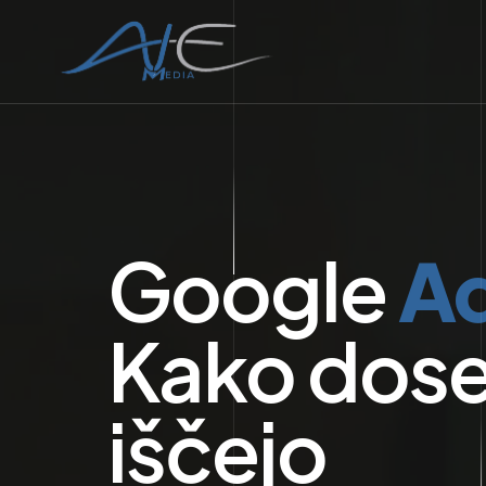
Google
A
Kako doseč
iščejo