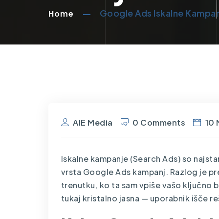
Google Ads Iskalne Kampanj
Home
AIE Media
0 Comments
10 
Iskalne kampanje (Search Ads) so najstar
vrsta Google Ads kampanj. Razlog je pr
trenutku, ko ta sam vpiše vašo ključno 
tukaj kristalno jasna — uporabnik išče re