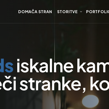
DOMAČA STRAN
STORITVE
PORTFOLI
ds
iskalne ka
i stranke, ko