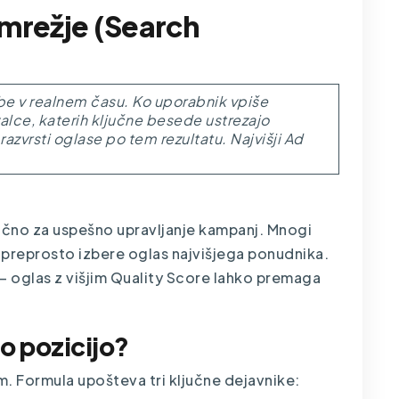
omrežje (Search
be v realnem času. Ko uporabnik vpiše
alce, katerih ključne besede ustrezajo
azvrsti oglase po tem rezultatu. Najvišji Ad
jučno za uspešno upravljanje kampanj. Mnogi
 preprosto izbere oglas najvišjega ponudnika.
— oglas z višjim
Quality Score
lahko premaga
vo pozicijo?
. Formula upošteva tri ključne dejavnike: