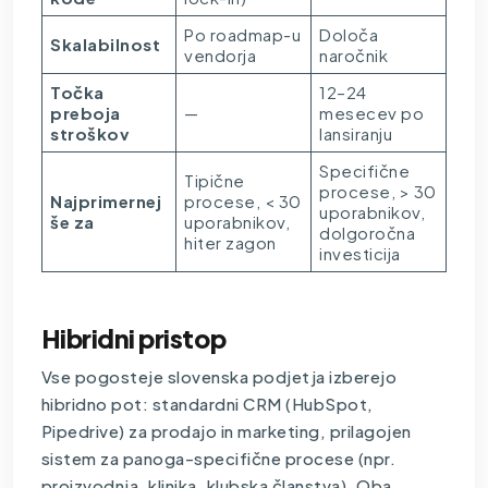
Po roadmap-u
Določa
Skalabilnost
vendorja
naročnik
Točka
12–24
preboja
—
mesecev po
stroškov
lansiranju
Specifične
Tipične
procese, > 30
Najprimernej
procese, < 30
uporabnikov,
še za
uporabnikov,
dolgoročna
hiter zagon
investicija
Hibridni pristop
Vse pogosteje slovenska podjetja izberejo
hibridno pot: standardni CRM (HubSpot,
Pipedrive) za prodajo in marketing, prilagojen
sistem za panoga-specifične procese (npr.
proizvodnja, klinika, klubska članstva). Oba