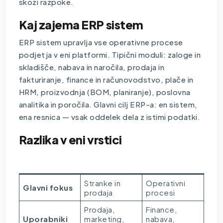
skozi razpoke.
Kaj zajema ERP sistem
ERP sistem upravlja vse operativne procese
podjetja v eni platformi. Tipični moduli: zaloge in
skladišče, nabava in naročila, prodaja in
fakturiranje, finance in računovodstvo, plače in
HRM, proizvodnja (BOM, planiranje), poslovna
analitika in poročila. Glavni cilj ERP-a: en sistem,
ena resnica — vsak oddelek dela z istimi podatki.
Razlika v eni vrstici
Faktor
CRM
ERP
Stranke in
Operativni
Glavni fokus
prodaja
procesi
Prodaja,
Finance,
Uporabniki
marketing,
nabava,