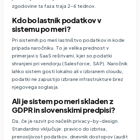
zgodovine ta faza traja 2–6 tednov.
Kdo bo lastnik podatkov v
sistemu po meri?
Pri sistemih po meri lastništvo podatkov in kode
pripada naročniku. To je velika prednost v
primerjavi s SaaS rešitvami, kjer so podatki
shranjeni pri vendorju (Salesforce, SAP). Naročnik
lahko sistem gosti lokalno ali v izbranem cloudu,
podatki ne zapustijo izbrane infrastrukture brez
njegovega soglasja.
Ali je sistem po meri skladen z
GDPR in slovenskimi predpisi?
Da, če je razvit po načelih privacy-by-design.
Standardno vključuje: pravico do izbrisa,
prenosljivost podatkov, dnevnik dostopov (audit