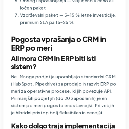
Obseg usposabljanja — vključeno v ceno ali
ločen paket
Vzdrževalni paket — 5–15 % letne investicije,
premium SLA pa 15–25 %
Pogosta vprašanja o CRM in
ERP po meri
Ali mora CRM in ERP biti isti
sistem?
Ne. Mnoga podjetja uporabljajo standardni CRM
(HubSpot, Pipedrive) za prodajo in razvit ERP po
meri za operativne procese, ki jih povezuje API.
Pri manjših podjetjih (do 20 zaposlenih) je en
sistem po meri pogosto enostavnejši. Pri večjih
je hibridni pristop bolj fleksibilen in cenejši.
Kako dolgo traja implementacija