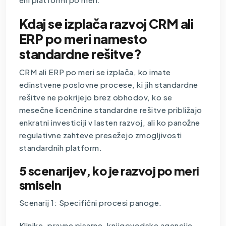
Kdaj se izplača razvoj CRM ali
ERP po meri namesto
standardne rešitve?
CRM ali ERP po meri se izplača, ko imate
edinstvene poslovne procese, ki jih standardne
rešitve ne pokrijejo brez obhodov, ko se
mesečne licenčnine standardne rešitve približajo
enkratni investiciji v lasten razvoj, ali ko panožne
regulativne zahteve presežejo zmogljivosti
standardnih platform.
5 scenarijev, ko je razvoj po meri
smiseln
Scenarij 1: Specifični procesi panoge.
Klinike, pravne pisarne, knjigovodske agencije,