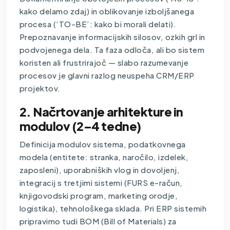
kako delamo zdaj) in oblikovanje izboljšanega
procesa (‘TO-BE’: kako bi morali delati).
Prepoznavanje informacijskih silosov, ozkih grl in
podvojenega dela. Ta faza odloča, ali bo sistem
koristen ali frustrirajoč — slabo razumevanje
procesov je glavni razlog neuspeha CRM/ERP
projektov.
2. Načrtovanje arhitekture in
modulov (2–4 tedne)
Definicija modulov sistema, podatkovnega
modela (entitete: stranka, naročilo, izdelek,
zaposleni), uporabniških vlog in dovoljenj,
integracij s tretjimi sistemi (FURS e-račun,
knjigovodski program, marketing orodje,
logistika), tehnološkega sklada. Pri ERP sistemih
pripravimo tudi BOM (Bill of Materials) za