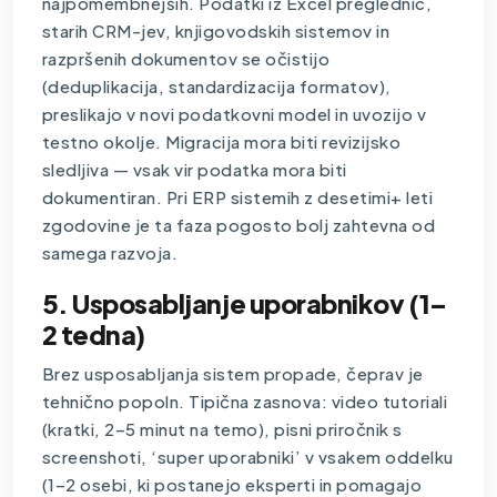
najpomembnejših. Podatki iz Excel preglednic,
starih CRM-jev, knjigovodskih sistemov in
razpršenih dokumentov se očistijo
(deduplikacija, standardizacija formatov),
preslikajo v novi podatkovni model in uvozijo v
testno okolje. Migracija mora biti revizijsko
sledljiva — vsak vir podatka mora biti
dokumentiran. Pri ERP sistemih z desetimi+ leti
zgodovine je ta faza pogosto bolj zahtevna od
samega razvoja.
5. Usposabljanje uporabnikov (1–
2 tedna)
Brez usposabljanja sistem propade, čeprav je
tehnično popoln. Tipična zasnova: video tutoriali
(kratki, 2–5 minut na temo), pisni priročnik s
screenshoti, ‘super uporabniki’ v vsakem oddelku
(1–2 osebi, ki postanejo eksperti in pomagajo