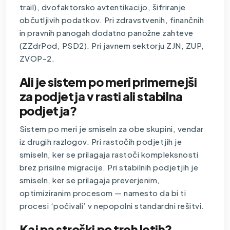
trail), dvofaktorsko avtentikacijo, šifriranje
občutljivih podatkov. Pri zdravstvenih, finančnih
in pravnih panogah dodatno panožne zahteve
(ZZdrPod, PSD2). Pri javnem sektorju ZJN, ZUP,
ZVOP-2.
Ali je sistem po meri primernejši
za podjetja v rasti ali stabilna
podjetja?
Sistem po meri je smiseln za obe skupini, vendar
iz drugih razlogov. Pri rastočih podjetjih je
smiseln, ker se prilagaja rastoči kompleksnosti
brez prisilne migracije. Pri stabilnih podjetjih je
smiseln, ker se prilagaja preverjenim,
optimiziranim procesom — namesto da bi ti
procesi ‘počivali’ v nepopolni standardni rešitvi.
Kaj pa stroški po treh letih?