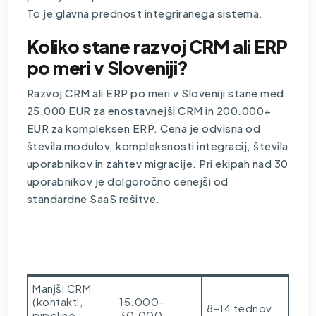
To je glavna prednost integriranega sistema.
Koliko stane razvoj CRM ali ERP
po meri v Sloveniji?
Razvoj CRM ali ERP po meri v Sloveniji stane med
25.000 EUR za enostavnejši CRM in 200.000+
EUR za kompleksen ERP. Cena je odvisna od
števila modulov, kompleksnosti integracij, števila
uporabnikov in zahtev migracije. Pri ekipah nad 30
uporabnikov je dolgoročno cenejši od
standardne SaaS rešitve.
Razpon
Tip projekta
Časovnica
(EUR)
Manjši CRM
(kontakti,
15.000–
8–14 tednov
pipeline,
30.000