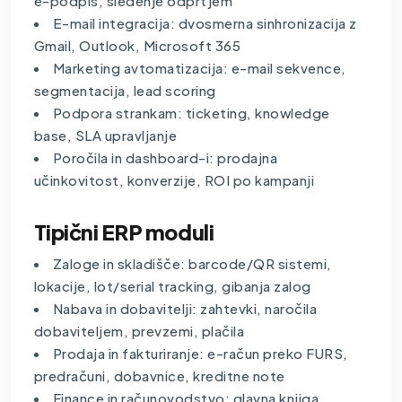
e-podpis, sledenje odprtjem
E-mail integracija: dvosmerna sinhronizacija z
Gmail, Outlook, Microsoft 365
Marketing avtomatizacija: e-mail sekvence,
segmentacija, lead scoring
Podpora strankam: ticketing, knowledge
base, SLA upravljanje
Poročila in dashboard-i: prodajna
učinkovitost, konverzije, ROI po kampanji
Tipični ERP moduli
Zaloge in skladišče: barcode/QR sistemi,
lokacije, lot/serial tracking, gibanja zalog
Nabava in dobavitelji: zahtevki, naročila
dobaviteljem, prevzemi, plačila
Prodaja in fakturiranje: e-račun preko FURS,
predračuni, dobavnice, kreditne note
Finance in računovodstvo: glavna knjiga,