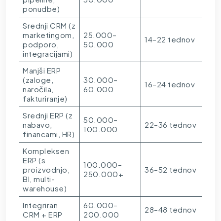
ponudbe)
Srednji CRM (z
marketingom,
25.000–
14–22 tednov
podporo,
50.000
integracijami)
Manjši ERP
(zaloge,
30.000–
16–24 tednov
naročila,
60.000
fakturiranje)
Srednji ERP (z
50.000–
nabavo,
22–36 tednov
100.000
financami, HR)
Kompleksen
ERP (s
100.000–
proizvodnjo,
36–52 tednov
250.000+
BI, multi-
warehouse)
Integriran
60.000–
28–48 tednov
CRM + ERP
200.000