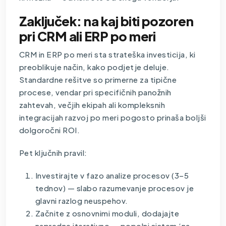
Zaključek: na kaj biti pozoren
pri CRM ali ERP po meri
CRM in ERP po meri sta strateška investicija, ki
preoblikuje način, kako podjetje deluje.
Standardne rešitve so primerne za tipične
procese, vendar pri specifičnih panožnih
zahtevah, večjih ekipah ali kompleksnih
integracijah razvoj po meri pogosto prinaša boljši
dolgoročni ROI.
Pet ključnih pravil:
Investirajte v fazo analize procesov (3–5
tednov) — slabo razumevanje procesov je
glavni razlog neuspehov.
Začnite z osnovnimi moduli, dodajajte
napredne iterativno — popolni sistem ‘na