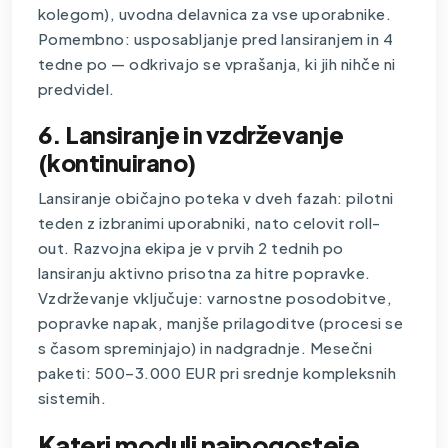
kolegom), uvodna delavnica za vse uporabnike.
Pomembno: usposabljanje pred lansiranjem in 4
tedne po — odkrivajo se vprašanja, ki jih nihče ni
predvidel.
6. Lansiranje in vzdrževanje
(kontinuirano)
Lansiranje običajno poteka v dveh fazah: pilotni
teden z izbranimi uporabniki, nato celovit roll-
out. Razvojna ekipa je v prvih 2 tednih po
lansiranju aktivno prisotna za hitre popravke.
Vzdrževanje vključuje: varnostne posodobitve,
popravke napak, manjše prilagoditve (procesi se
s časom spreminjajo) in nadgradnje. Mesečni
paketi: 500–3.000 EUR pri srednje kompleksnih
sistemih.
Kateri moduli najpogosteje