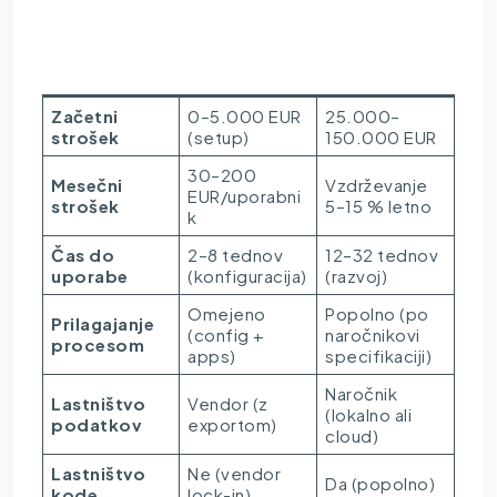
Standardni
Kriterij
Po meri
(SaaS)
Začetni
0–5.000 EUR
25.000–
strošek
(setup)
150.000 EUR
30–200
Mesečni
Vzdrževanje
EUR/uporabni
strošek
5–15 % letno
k
Čas do
2–8 tednov
12–32 tednov
uporabe
(konfiguracija)
(razvoj)
Omejeno
Popolno (po
Prilagajanje
(config +
naročnikovi
procesom
apps)
specifikaciji)
Naročnik
Lastništvo
Vendor (z
(lokalno ali
podatkov
exportom)
cloud)
Lastništvo
Ne (vendor
Da (popolno)
kode
lock-in)