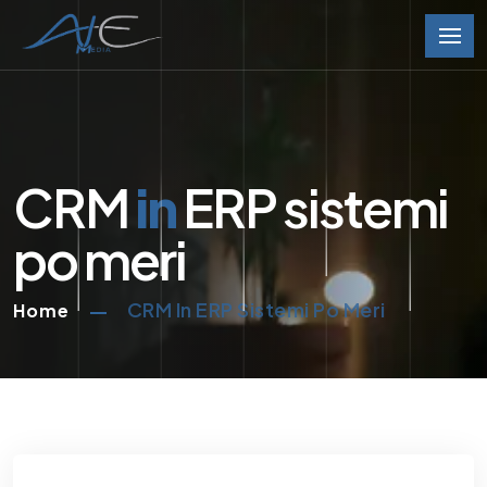
CRM
in
ERP sistemi
po meri
CRM In ERP Sistemi Po Meri
Home