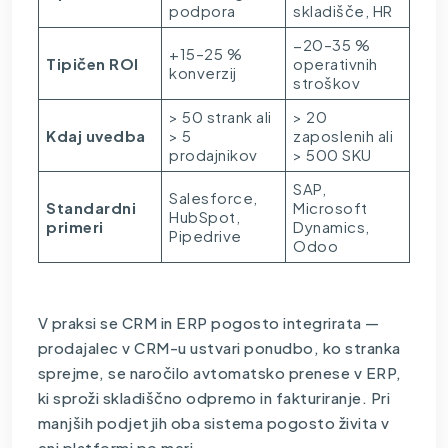
podpora
skladišče, HR
−20–35 %
+15–25 %
Tipičen ROI
operativnih
konverzij
stroškov
> 50 strank ali
> 20
Kdaj uvedba
> 5
zaposlenih ali
prodajnikov
> 500 SKU
SAP,
Salesforce,
Standardni
Microsoft
HubSpot,
primeri
Dynamics,
Pipedrive
Odoo
V praksi se CRM in ERP pogosto integrirata —
prodajalec v CRM-u ustvari ponudbo, ko stranka
sprejme, se naročilo avtomatsko prenese v ERP,
ki sproži skladiščno odpremo in fakturiranje. Pri
manjših podjetjih oba sistema pogosto živita v
eni platformi po meri.