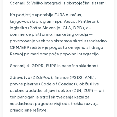
Scenarij 3: Veliko integracij z obstoječimi sistemi.
Ko podjetje uporablja FURS e-račun,
knjigovodski program (npr. Vasco, Pantheon),
logistiko (Pošta Slovenije, GLS, DPD), e-
commerce platformo, marketing orodja —
povezovanje vseh teh sistemov skozi standardno
CRM/ERP rešitev je pogosto omejeno ali drago.
Razvoj po meri omogoča popolno integracijo.
Scenarij 4: GDPR, FURS in panožna skladnost.
Zdravstvo (ZZdrPod), finance (PSD2, AML),
pravne pisarne (Code of Conduct), občutljive
osebne podatke ali javni sektor (ZJN, ZUP) — pri
teh panogah je strošek tveganja kazni za
neskladnost pogosto višji od stroška razvoja
prilagojene rešitve.