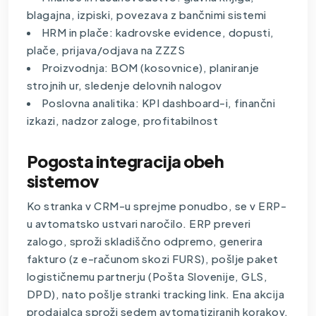
blagajna, izpiski, povezava z bančnimi sistemi
HRM in plače: kadrovske evidence, dopusti,
plače, prijava/odjava na ZZZS
Proizvodnja: BOM (kosovnice), planiranje
strojnih ur, sledenje delovnih nalogov
Poslovna analitika: KPI dashboard-i, finančni
izkazi, nadzor zaloge, profitabilnost
Pogosta integracija obeh
sistemov
Ko stranka v CRM-u sprejme ponudbo, se v ERP-
u avtomatsko ustvari naročilo. ERP preveri
zalogo, sproži skladiščno odpremo, generira
fakturo (z e-računom skozi FURS), pošlje paket
logističnemu partnerju (Pošta Slovenije, GLS,
DPD), nato pošlje stranki tracking link. Ena akcija
prodajalca sproži sedem avtomatiziranih korakov.