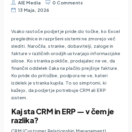
AIE Media
0 Comments
13 Maja, 2026
Vsako rastoče podjetje pride do točke, ko Excel
preglednice in razpršeni sistemi ne zmorejo več
slediti. Naročila, stranke, dobavitelji, zaloge in
fakture v različnih orodjih ustvarjajo informacijske
silose. Ko stranka pokliče, prodajalec ne ve, da
finančni oddelek čaka na plačilo prejšnje fakture.
Ko pride do pritožbe, podpora ne ve, kateri
izdelek je stranka kupila. To so simptomi, ki
kažejo, da podjetje potrebuje CRM ali ERP
sistem.
Kaj sta CRM in ERP — v čem je
razlika?
CRM (Customer Relationship Management)