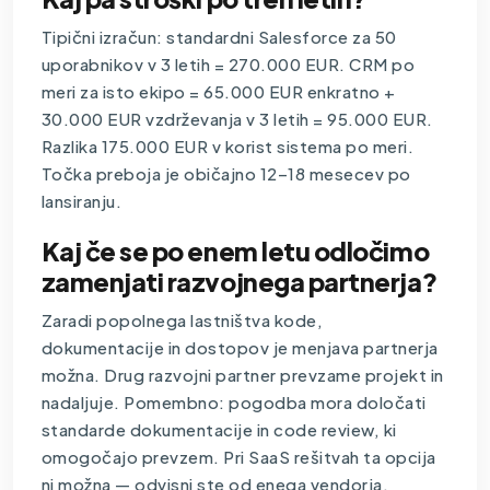
Tipični izračun: standardni Salesforce za 50
uporabnikov v 3 letih = 270.000 EUR. CRM po
meri za isto ekipo = 65.000 EUR enkratno +
30.000 EUR vzdrževanja v 3 letih = 95.000 EUR.
Razlika 175.000 EUR v korist sistema po meri.
Točka preboja je običajno 12–18 mesecev po
lansiranju.
Kaj če se po enem letu odločimo
zamenjati razvojnega partnerja?
Zaradi popolnega lastništva kode,
dokumentacije in dostopov je menjava partnerja
možna. Drug razvojni partner prevzame projekt in
nadaljuje. Pomembno: pogodba mora določati
standarde dokumentacije in code review, ki
omogočajo prevzem. Pri SaaS rešitvah ta opcija
ni možna — odvisni ste od enega vendorja.