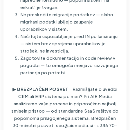
enkrat’ je tvegan.
Ne preskočite migracije podatkov — slabo
migrirani podatki ubijejo zaupanje
uporabnikov v sistem.
Načrtujte usposabljanje pred IN po lansiranju
— sistem brez sprejema uporabnikov je
strošek, ne investicija.
Zagotovite dokumentacijo in code review v
pogodbi — to omogoča menjavo razvojnega
partnerja po potrebi.
▶ BREZPLAČEN POSVET
Razmišljate o uvedbi
CRM ali ERP sistema po meri? Pri AIE Media
analiziramo vaše procese in priporočimo najbolj
smiseln pristop — od standardne SaaS rešitve do
popolnoma prilagojenega sistema. Brezplačen
30-minutni posvet. seo@aiemedia.si · +386 70-