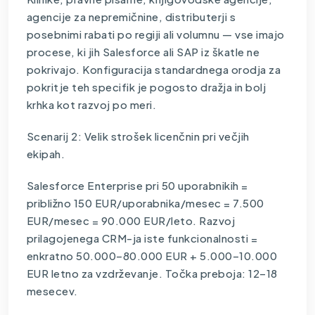
agencije za nepremičnine, distributerji s
posebnimi rabati po regiji ali volumnu — vse imajo
procese, ki jih Salesforce ali SAP iz škatle ne
pokrivajo. Konfiguracija standardnega orodja za
pokritje teh specifik je pogosto dražja in bolj
krhka kot
razvoj po meri
.
Scenarij 2: Velik strošek licenčnin pri večjih
ekipah.
Salesforce Enterprise pri 50 uporabnikih =
približno 150 EUR/uporabnika/mesec = 7.500
EUR/mesec = 90.000 EUR/leto. Razvoj
prilagojenega CRM-ja iste funkcionalnosti =
enkratno 50.000–80.000 EUR + 5.000–10.000
EUR letno za vzdrževanje. Točka preboja: 12–18
mesecev.