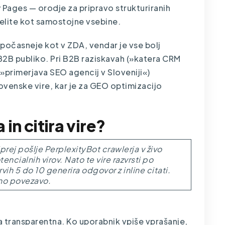
y Pages — orodje za pripravo strukturiranih
delite kot samostojne vsebine.
počasneje kot v ZDA, vendar je vse bolj
B2B publiko. Pri B2B raziskavah (»katera CRM
»primerjava SEO agencij v Sloveniji«)
venske vire, kar je za
GEO optimizacijo
in citira vire?
jprej pošlje PerplexityBot crawlerja v živo
ncialnih virov. Nato te vire razvrsti po
 prvih 5 do 10 generira odgovor z inline citati.
rno povezavo.
a transparentna. Ko uporabnik vpiše vprašanje,