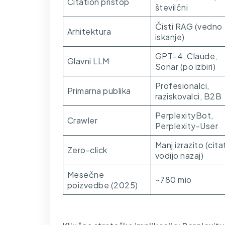
Citation pristop
številčni
Čisti RAG (vedno
Arhitektura
iskanje)
GPT-4, Claude,
Glavni LLM
Sonar (po izbiri)
Profesionalci,
Primarna publika
raziskovalci, B2B
PerplexityBot,
Crawler
Perplexity-User
Manj izrazito (cita
Zero-click
vodijo nazaj)
Mesečne
~780 mio
poizvedbe (2025)