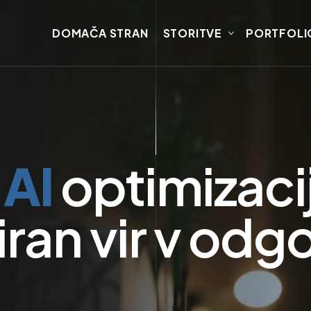
DOMAČA STRAN
STORITVE
PORTFOLI
y
AI
optimizaci
iran vir v odg