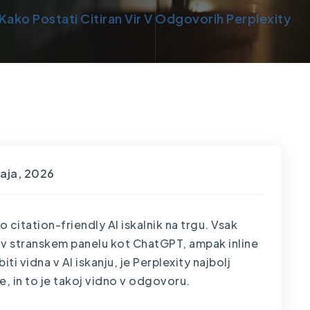
 Kako Postati Citiran Vir V Odgovorih Perplexity
aja, 2026
o citation-friendly AI iskalnik na trgu. Vsak
 v stranskem panelu kot
ChatGPT
, ampak inline
iti vidna v AI iskanju, je Perplexity najbolj
ste, in to je takoj vidno v odgovoru.