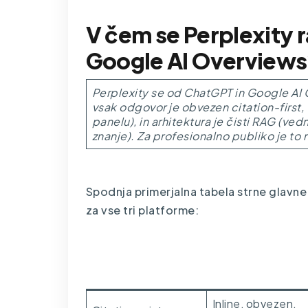
V čem se Perplexity r
Google AI Overviews
Perplexity se od ChatGPT in
Google AI 
vsak odgovor je obvezen citation-first, v
panelu), in arhitektura je čisti RAG (ved
znanje). Za profesionalno publiko je to 
Spodnja primerjalna tabela strne glavne 
za vse tri platforme:
Področje
Perplexity
Inline, obvezen,