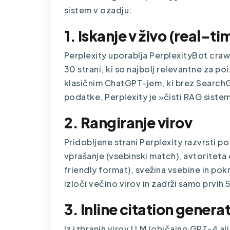
sistem v ozadju:
1. Iskanje v živo (real-ti
Perplexity uporablja PerplexityBot crawler
30 strani, ki so najbolj relevantne za po
klasičnim ChatGPT-jem, ki brez SearchG
podatke. Perplexity je »čisti RAG sist
2. Rangiranje virov
Pridobljene strani Perplexity razvrsti po
vprašanje (vsebinski match), avtoriteta
friendly format), svežina vsebine in pok
izloči večino virov in zadrži samo prvih 
3. Inline citation genera
Iz izbranih virov LLM (običajno GPT-4 a