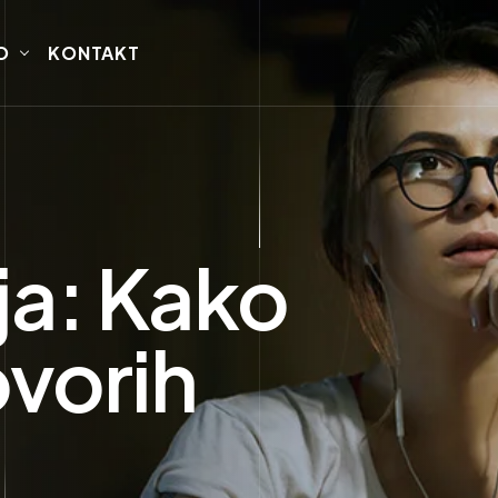
O
KONTAKT
ja: Kako
ovorih