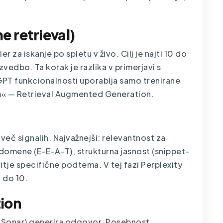
me retrieval)
 za iskanje po spletu v živo. Cilj je najti 10 do
izvedbo. Ta korak je razlika v primerjavi s
PT funkcionalnosti uporablja samo trenirane
em« — Retrieval Augmented Generation.
 več signalih. Najvažnejši: relevantnost za
 domene (E-E-A-T), strukturna jasnost (snippet-
ritje specifične podtema. V tej fazi Perplexity
5 do 10.
tion
li Sonar) generira odgovor. Posebnost