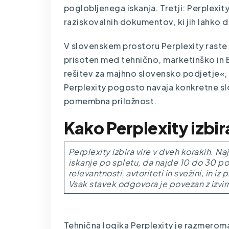
poglobljenega iskanja. Tretji: Perplexit
raziskovalnih dokumentov, ki jih lahko 
V slovenskem prostoru Perplexity raste 
prisoten med tehnično, marketinško in 
rešitev za majhno slovensko podjetje«, 
Perplexity pogosto navaja konkretne slo
pomembna priložnost.
Kako Perplexity izbira 
Perplexity izbira vire v dveh korakih. Na
iskanje po spletu, da najde 10 do 30 pote
relevantnosti, avtoriteti in svežini, in iz
Vsak stavek odgovora je povezan z izvi
Tehnična logika Perplexity je razmerom