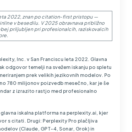
 leta 2022, znan po citation-first pristopu —
inline v besedilu. V 2025 obravnava približno
 priljubljen pri profesionalcih, raziskovalcih
ore.
plexity, Inc. v San Franciscu leta 2022. Glavna
sak odgovor temelji na svežem iskanju po spletu
eneriranjem prek velikih jezikovnih modelov. Po
žno 780 milijonov poizvedb mesečno, kar je še
dar z izrazito rastjo med profesionalno
 glavna iskalna platforma na perplexity.ai, kjer
 s citati. Drugi: Perplexity Pro plačljiva
odelov (Claude, GPT-4, Sonar, Grok) in