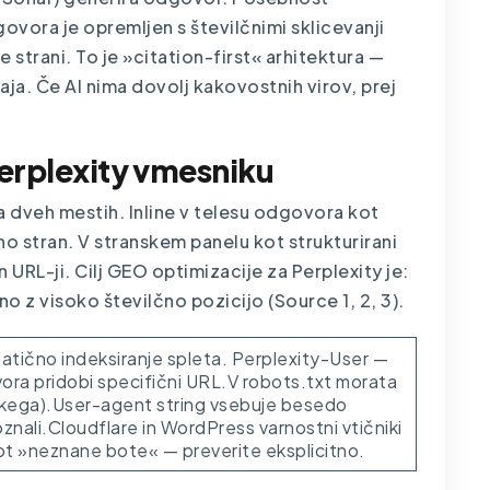
ovora je opremljen s številčnimi sklicevanji
irne strani. To je »citation-first« arhitektura —
ja. Če AI nima dovolj kakovostnih virov, prej
 Perplexity vmesniku
na dveh mestih. Inline v telesu odgovora kot
o stran. V stranskem panelu kot strukturirani
n URL-ji. Cilj GEO optimizacije za Perplexity je:
no z visoko številčno pozicijo (Source 1, 2, 3).
matično indeksiranje spleta. Perplexity-User —
vora pridobi specifični URL.V robots.txt morata
vsakega).User-agent string vsebuje besedo
oznali.Cloudflare in WordPress varnostni vtičniki
kot »neznane bote« — preverite eksplicitno.