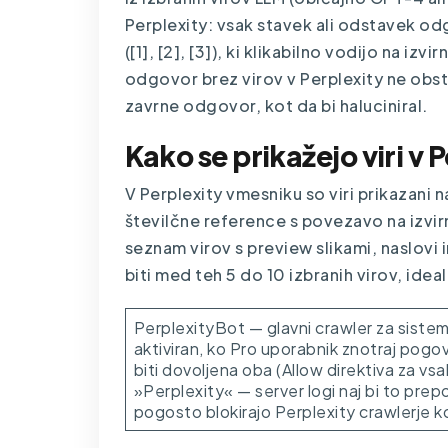
Perplexity: vsak stavek ali odstavek odg
([1], [2], [3]), ki klikabilno vodijo na izv
odgovor brez virov v Perplexity ne obsta
zavrne odgovor, kot da bi haluciniral.
Kako se prikažejo viri v
V Perplexity vmesniku so viri prikazani 
številčne reference s povezavo na izvirn
seznam virov s preview slikami, naslovi i
biti med teh 5 do 10 izbranih virov, ideal
PerplexityBot — glavni crawler za siste
aktiviran, ko Pro uporabnik znotraj pogo
biti dovoljena oba (Allow direktiva za 
»Perplexity« — server logi naj bi to prep
pogosto blokirajo Perplexity crawlerje 