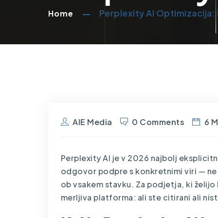
Perplexity AI Optimizacija:
Home
AIE Media
0 Comments
6 M
Perplexity AI je v 2026 najbolj eksplicitn
odgovor podpre s konkretnimi viri — ne
ob vsakem stavku. Za podjetja, ki želijo b
merljiva platforma: ali ste citirani ali ni