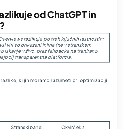
azlikuje od ChatGPT in
?
Overviews
razlikuje po treh ključnih lastnostih:
si viri so prikazani inline (ne v stranskem
no iskanje v živo, brez fallbacka na trenirano
najbolj transparentna platforma.
razlike, ki jih moramo razumeti pri optimizaciji
ChatGPT (s
Google AI
SearchGPT)
Overviews
Stranski panel,
Okvirček s