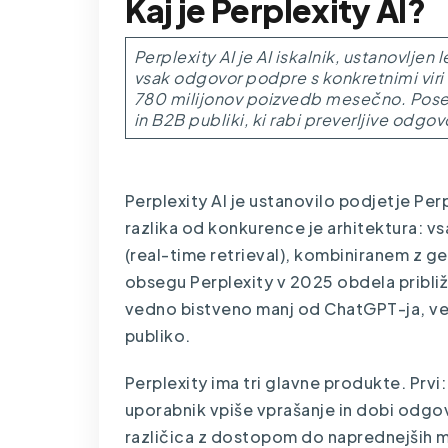
Kaj je Perplexity AI?
Perplexity AI je AI iskalnik, ustanovljen
vsak odgovor podpre s konkretnimi viri 
780 milijonov poizvedb mesečno. Posebej
in B2B publiki, ki rabi preverljive odgov
Perplexity AI je ustanovilo podjetje Per
razlika od konkurence je arhitektura: v
(real-time retrieval), kombiniranem z g
obsegu Perplexity v 2025 obdela pribli
vedno bistveno manj od ChatGPT-ja, ven
publiko.
Perplexity ima tri glavne produkte. Prvi:
uporabnik vpiše vprašanje in dobi odgovor
različica z dostopom do naprednejših m