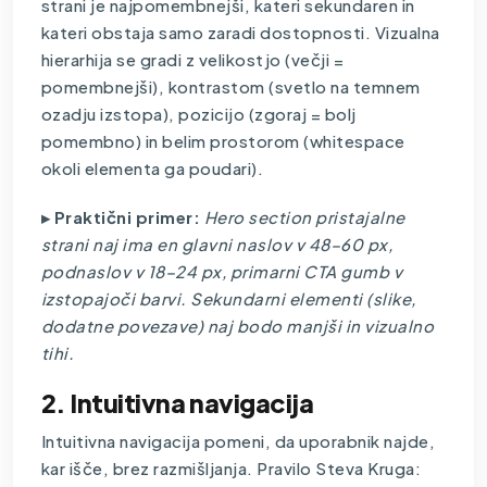
strani je najpomembnejši, kateri sekundaren in
kateri obstaja samo zaradi dostopnosti. Vizualna
hierarhija se gradi z velikostjo (večji =
pomembnejši), kontrastom (svetlo na temnem
ozadju izstopa), pozicijo (zgoraj = bolj
pomembno) in belim prostorom (whitespace
okoli elementa ga poudari).
▸ Praktični primer:
Hero section pristajalne
strani naj ima en glavni naslov v 48–60 px,
podnaslov v 18–24 px, primarni CTA gumb v
izstopajoči barvi. Sekundarni elementi (slike,
dodatne povezave) naj bodo manjši in vizualno
tihi.
2. Intuitivna navigacija
Intuitivna navigacija pomeni, da uporabnik najde,
kar išče, brez razmišljanja. Pravilo Steva Kruga: