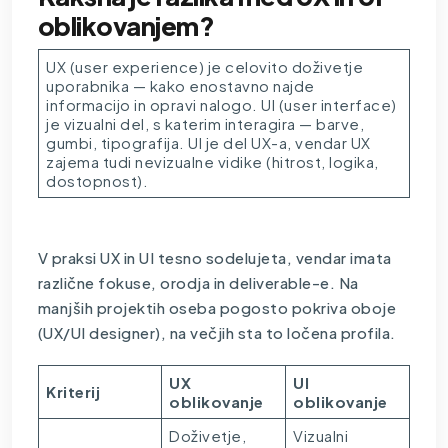
oblikovanjem?
UX (user experience) je celovito doživetje
uporabnika — kako enostavno najde
informacijo in opravi nalogo. UI (user interface)
je vizualni del, s katerim interagira — barve,
gumbi, tipografija. UI je del UX-a, vendar UX
zajema tudi nevizualne vidike (hitrost, logika,
dostopnost).
V praksi UX in UI tesno sodelujeta, vendar imata
različne fokuse, orodja in deliverable-e. Na
manjših projektih oseba pogosto pokriva oboje
(UX/UI designer), na večjih sta to ločena profila.
UX
UI
Kriterij
oblikovanje
oblikovanje
Doživetje,
Vizualni