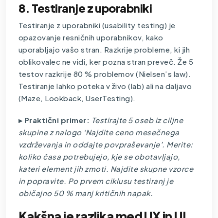
8. Testiranje z uporabniki
Testiranje z uporabniki (usability testing) je
opazovanje resničnih uporabnikov, kako
uporabljajo vašo stran. Razkrije probleme, ki jih
oblikovalec ne vidi, ker pozna stran preveč. Že 5
testov razkrije 80 % problemov (Nielsen’s law).
Testiranje lahko poteka v živo (lab) ali na daljavo
(Maze, Lookback, UserTesting).
▸ Praktični primer:
Testirajte 5 oseb iz ciljne
skupine z nalogo ‘Najdite ceno mesečnega
vzdrževanja in oddajte povpraševanje’. Merite:
koliko časa potrebujejo, kje se obotavljajo,
kateri element jih zmoti. Najdite skupne vzorce
in popravite. Po prvem ciklusu testiranj je
običajno 50 % manj kritičnih napak.
Kakšna je razlika med UX in UI