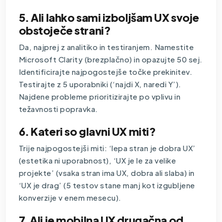
5. Ali lahko sami izboljšam UX svoje
obstoječe strani?
Da, najprej z analitiko in testiranjem. Namestite
Microsoft Clarity (brezplačno) in opazujte 50 sej.
Identificirajte najpogostejše točke prekinitev.
Testirajte z 5 uporabniki (‘najdi X, naredi Y’).
Najdene probleme prioritizirajte po vplivu in
težavnosti popravka.
6. Kateri so glavni UX miti?
Trije najpogostejši miti: ‘lepa stran je dobra UX’
(estetika ni uporabnost), ‘UX je le za velike
projekte’ (vsaka stran ima UX, dobra ali slaba) in
‘UX je drag’ (5 testov stane manj kot izgubljene
konverzije v enem mesecu).
7. Ali je mobilna UX drugačna od