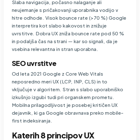
Slaba navigacija, počasno nalaganje ali
neujemanje s pričakovanji uporabnika vodijo v
hitre odhode. Visok bounce rate (>70 %) Google
interpretira kot slabo kakovost in znižuje
uvrstitve. Dobra UX zniža bounce rate pod 50 %
in podaljša čas na strani — kar so signali, da je
vsebina relevantna in stran uporabna.
SEO uvrstitve
Od leta 2021 Google z Core Web Vitals
neposredno meri UX (LCP, INP, CLS) in to
vključuje v algoritem. Stran s slabo uporabniško
izkušnjo izgubi tudi pri organskem prometu.
Mobilna prilagodljivost je posebej kritičen UX
dejavnik, ki ga Google obravnava preko mobile-
first indeksiranja.
Katerih 8 principov UX