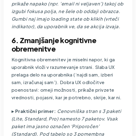
prikaže napako (npr. ’email ni veljaven’) takoj ob
izgubi fokusa polja, ne šele ob oddaji obrazca.
Gumbi naj imajo loading state ob klikih (vrteči
indikator), da uporabnik ve, da se akcija izvaja.
6. Zmanjšanje kognitivne
obremenitve
Kognitivna obremenitev je miselni napor, ki ga
uporabnik vloži v razumevanje strani. Slaba UX
prelaga delo na uporabnika (‘najdi sam, izberi
sam, izračunaj sam’). Dobra UX odločitve
poenostavi: omeji možnosti, prikaže privzete
vrednosti, pojasni, kar je potrebno, skrije, kar ni.
▸ Praktični primer:
Cenovniška stran s 3 paketi
(Lite, Standard, Pro) namesto 7 paketov. Vsak
paket ima jasno označen ‘Priporočen’
(Standard). Pod tabelo so 3 pomembna