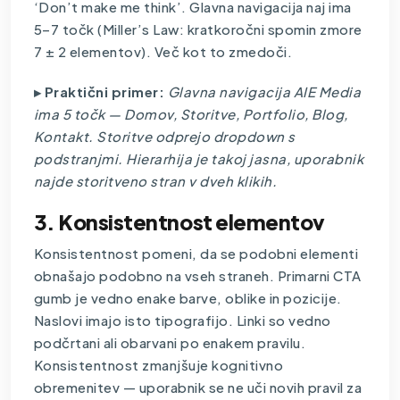
‘Don’t make me think’. Glavna navigacija naj ima
5–7 točk (Miller’s Law: kratkoročni spomin zmore
7 ± 2 elementov). Več kot to zmedoči.
▸ Praktični primer:
Glavna navigacija AIE Media
ima 5 točk — Domov, Storitve, Portfolio, Blog,
Kontakt. Storitve odprejo dropdown s
podstranjmi. Hierarhija je takoj jasna, uporabnik
najde storitveno stran v dveh klikih.
3. Konsistentnost elementov
Konsistentnost pomeni, da se podobni elementi
obnašajo podobno na vseh straneh. Primarni CTA
gumb je vedno enake barve, oblike in pozicije.
Naslovi imajo isto tipografijo. Linki so vedno
podčrtani ali obarvani po enakem pravilu.
Konsistentnost zmanjšuje kognitivno
obremenitev — uporabnik se ne uči novih pravil za