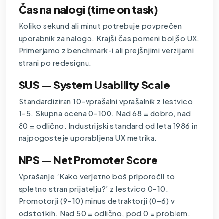
Čas na nalogi (time on task)
Koliko sekund ali minut potrebuje povprečen
uporabnik za nalogo. Krajši čas pomeni boljšo UX.
Primerjamo z benchmark-i ali prejšnjimi verzijami
strani po redesignu.
SUS — System Usability Scale
Standardiziran 10-vprašalni vprašalnik z lestvico
1–5. Skupna ocena 0–100. Nad 68 = dobro, nad
80 = odlično. Industrijski standard od leta 1986 in
najpogosteje uporabljena UX metrika.
NPS — Net Promoter Score
Vprašanje ‘Kako verjetno boš priporočil to
spletno stran prijatelju?’ z lestvico 0–10.
Promotorji (9–10) minus detraktorji (0–6) v
odstotkih. Nad 50 = odlično, pod 0 = problem.