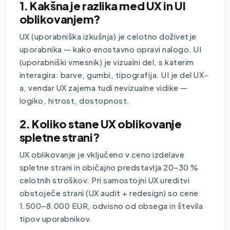
1. Kakšna je razlika med UX in UI
oblikovanjem?
UX (uporabniška izkušnja) je celotno doživetje
uporabnika — kako enostavno opravi nalogo. UI
(uporabniški vmesnik) je vizualni del, s katerim
interagira: barve, gumbi, tipografija. UI je del UX-
a, vendar UX zajema tudi nevizualne vidike —
logiko, hitrost, dostopnost.
2. Koliko stane UX oblikovanje
spletne strani?
UX oblikovanje je vključeno v ceno
izdelave
spletne strani
in običajno predstavlja 20–30 %
celotnih stroškov. Pri samostojni UX ureditvi
obstoječe strani (UX audit + redesign) so cene
1.500–8.000 EUR, odvisno od obsega in števila
tipov uporabnikov.