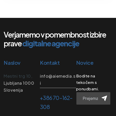
Verjamemo v pomembnost izbire
prave
digitalne agencije
Naslov
Kontakt
Novice
Mestni trg 10,
info@aiemedia.s
Bodite na
tekočem s
Ljubljana 1000
i
ponudbami.
Slovenija
+386 70-162-
308