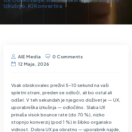
Izkušnjo, Ki Konvertira
AIE Media
0 Comments
12 Maja, 2026
Vsak obiskovalec preživi 5–10 sekund na vaši
spletni strani, preden se odloči, ali bo ostal ali
odšel. V teh sekundah je njegovo doživetje — UX,
uporabniška izkušnja — odločilno. Slaba UX
prinaša visok bounce rate (do 70 %), nizko
stopnjo konverzij (pod 1 %) in šibko organsko
vidnost. Dobra UX pa obratno — uporabnik najde,