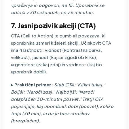
vprašanja in odgovori, ne 15. Uporabnik se
odloči v 30 sekundah, ne v 5 minutah.
7. Jasni pozivi k akciji (CTA)
CTA (Call to Action) je gumb ali povezava, ki
uporabnika usmeri k želeni akciji. Učinkovit CTA
ima 4 lastnosti: vidnost (kontrastna barva,
velikost), jasnost (kaj se zgodi ob kliku),
urgentnost (zakaj zdaj) in vrednost (kaj bo
uporabnik dobil).
▸ Praktični primer:
Slab CTA: ‘Klikni tukaj.’
Boljši: ‘Naroči zdaj.’ Najboljši: ‘Naroči
brezplačen 30-minutni posvet.’ Tretji CTA
pojasnjuje, kaj uporabnik dobi (posvet), koliko
traja (30 min), in da je brez stroškov
(brezplačen).