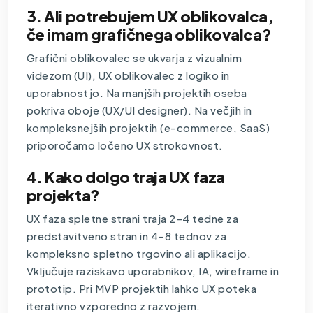
3. Ali potrebujem UX oblikovalca,
če imam grafičnega oblikovalca?
Grafični oblikovalec se ukvarja z vizualnim
videzom (UI), UX oblikovalec z logiko in
uporabnostjo. Na manjših projektih oseba
pokriva oboje (UX/UI designer). Na večjih in
kompleksnejših projektih (e-commerce, SaaS)
priporočamo ločeno UX strokovnost.
4. Kako dolgo traja UX faza
projekta?
UX faza spletne strani traja 2–4 tedne za
predstavitveno stran in 4–8 tednov za
kompleksno spletno trgovino ali aplikacijo.
Vključuje raziskavo uporabnikov, IA, wireframe in
prototip. Pri MVP projektih lahko UX poteka
iterativno vzporedno z razvojem.