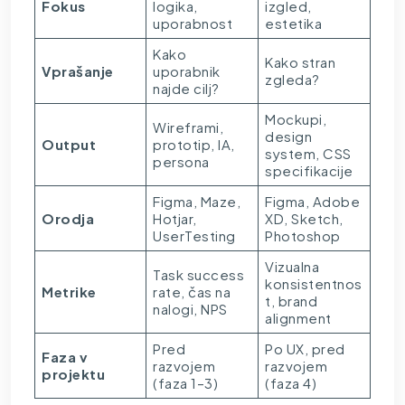
Fokus
logika,
izgled,
uporabnost
estetika
Kako
Kako stran
Vprašanje
uporabnik
zgleda?
najde cilj?
Mockupi,
Wireframi,
design
Output
prototip, IA,
system, CSS
persona
specifikacije
Figma, Maze,
Figma, Adobe
Orodja
Hotjar,
XD, Sketch,
UserTesting
Photoshop
Vizualna
Task success
konsistentnos
Metrike
rate, čas na
t, brand
nalogi, NPS
alignment
Pred
Po UX, pred
Faza v
razvojem
razvojem
projektu
(faza 1–3)
(faza 4)