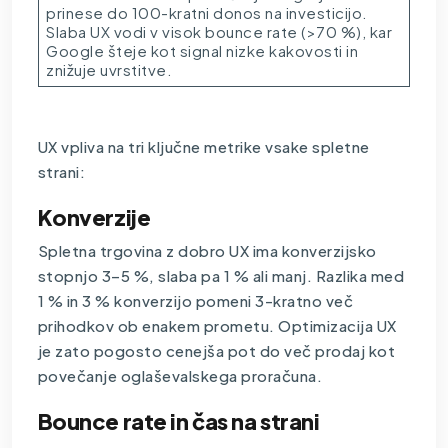
prinese do 100-kratni donos na investicijo.
Slaba UX vodi v visok bounce rate (>70 %), kar
Google šteje kot signal nizke kakovosti in
znižuje uvrstitve.
UX vpliva na tri ključne metrike vsake spletne
strani:
Konverzije
Spletna trgovina z dobro UX ima konverzijsko
stopnjo 3–5 %, slaba pa 1 % ali manj. Razlika med
1 % in 3 % konverzijo pomeni 3-kratno več
prihodkov ob enakem prometu. Optimizacija UX
je zato pogosto cenejša pot do več prodaj kot
povečanje oglaševalskega proračuna.
Bounce rate in čas na strani