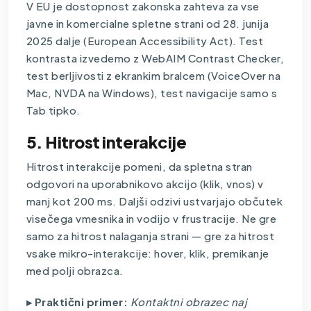
V EU je dostopnost zakonska zahteva za vse
javne in komercialne spletne strani od 28. junija
2025 dalje (European Accessibility Act). Test
kontrasta izvedemo z WebAIM Contrast Checker,
test berljivosti z ekrankim bralcem (VoiceOver na
Mac, NVDA na Windows), test navigacije samo s
Tab tipko.
5. Hitrost interakcije
Hitrost interakcije pomeni, da spletna stran
odgovori na uporabnikovo akcijo (klik, vnos) v
manj kot 200 ms. Daljši odzivi ustvarjajo občutek
visečega vmesnika in vodijo v frustracije. Ne gre
samo za hitrost nalaganja strani — gre za hitrost
vsake mikro-interakcije: hover, klik, premikanje
med polji obrazca.
▸ Praktični primer:
Kontaktni obrazec naj