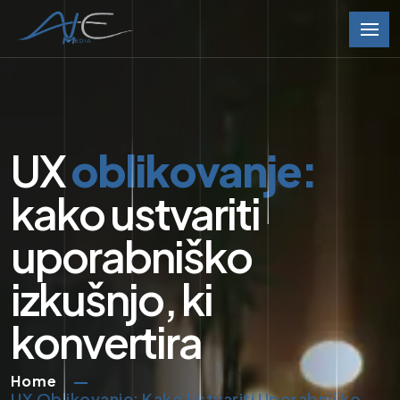
UX
oblikovanje:
kako ustvariti
uporabniško
izkušnjo, ki
konvertira
Home
UX Oblikovanje: Kako Ustvariti Uporabniško