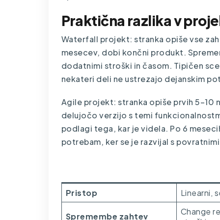
Praktična razlika v proj
Waterfall projekt: stranka opiše vse za
mesecev, dobi končni produkt. Spreme
dodatnimi stroški in časom. Tipičen sce
nekateri deli ne ustrezajo dejanskim po
Agile projekt: stranka opiše prvih 5–1
delujočo verzijo s temi funkcionalnostmi
podlagi tega, kar je videla. Po 6 mesec
potrebam, ker se je razvijal s povratnim
Faktor
Waterfal
Pristop
Linearni, 
Change re
Spremembe zahtev