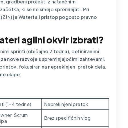
 gradbeni projekti z natančnimi
začetka, ki se ne smejo spreminjati. Pri
(ZJN) je Waterfall pristop pogosto pravno
eri agilni okvir izbrati?
snimi sprinti (običajno 2 tedna), definiranimi
 za nove razvoje s spreminjajočimi zahtevami.
sprintov, fokusiran na neprekinjeni pretok dela.
ne ekipe.
Kanban
nti (1–4 tedne)
Neprekinjeni pretok
wner, Scrum
Brez specifičnih vlog
ipa