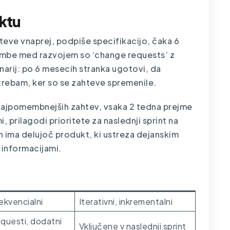
ektu
hteve vnaprej, podpiše specifikacijo, čaka 6
mbe med razvojem so ‘change requests’ z
narij: po 6 mesecih stranka ugotovi, da
trebam, ker so se zahteve spremenile.
0 najpomembnejših zahtev, vsaka 2 tedna prejme
, prilagodi prioritete za naslednji sprint na
ih ima delujoč produkt, ki ustreza dejanskim
i informacijami.
l
Agile
sekvencialni
Iterativni, inkrementalni
questi, dodatni
Vključene v naslednji sprint