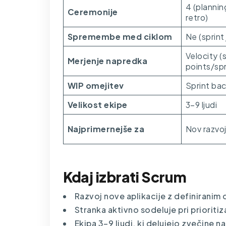
4 (planning
Ceremonije
retro)
Spremembe med ciklom
Ne (sprint 
Velocity (
Merjenje napredka
points/spr
WIP omejitev
Sprint bac
Velikost ekipe
3–9 ljudi
Najprimernejše za
Nov razvoj,
Kdaj izbrati Scrum
Razvoj nove aplikacije z definiranim
Stranka aktivno sodeluje pri prioritiz
Ekipa 3–9 ljudi, ki delujejo zvečine 