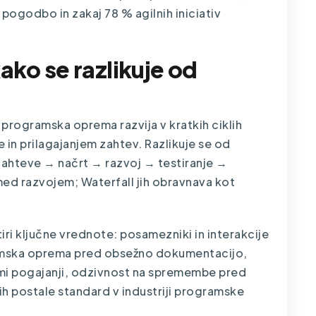
pogodbo in zakaj 78 % agilnih iniciativ
 kako se razlikuje od
e
programska oprema razvija
v kratkih ciklih
e in prilagajanjem zahtev. Razlikuje se od
 zahteve → načrt → razvoj → testiranje →
med razvojem; Waterfall jih obravnava kot
štiri ključne vrednote: posamezniki in interakcije
ramska oprema pred obsežno dokumentacijo,
i pogajanji, odzivnost na spremembe pred
ih postale standard v industriji programske