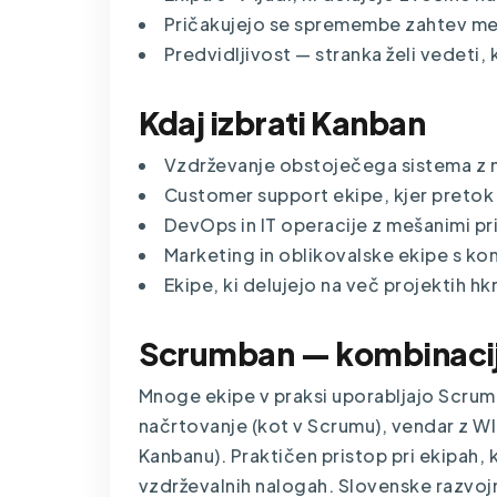
Pričakujejo se spremembe zahtev me
Predvidljivost — stranka želi vedeti, 
Kdaj izbrati Kanban
Vzdrževanje obstoječega sistema z n
Customer support ekipe, kjer pretok 
DevOps in IT operacije z mešanimi pri
Marketing in oblikovalske ekipe s ko
Ekipe, ki delujejo na več projektih hkr
Scrumban — kombinaci
Mnoge ekipe v praksi uporabljajo Scrum
načrtovanje (kot v Scrumu), vendar z WI
Kanbanu). Praktičen pristop pri ekipah, k
vzdrževalnih nalogah. Slovenske razvo