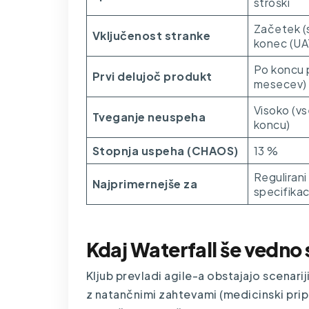
stroški
Začetek (s
Vključenost stranke
konec (UA
Po koncu 
Prvi delujoč produkt
mesecev)
Visoko (vs
Tveganje neuspeha
koncu)
Stopnja uspeha (CHAOS)
13 %
Regulirani 
Najprimernejše za
specifikac
Kdaj Waterfall še vedno
Kljub prevladi agile-a obstajajo scenariji
z natančnimi zahtevami (medicinski prip