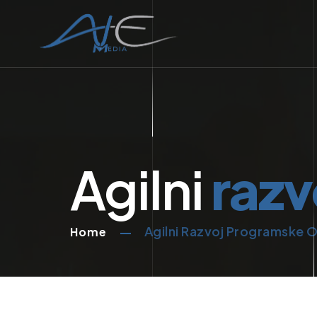
Agilni
razv
Agilni Razvoj Programske
Home