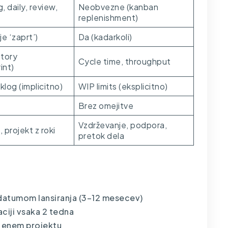
, daily, review,
Neobvezne (kanban
replenishment)
je ‘zaprt’)
Da (kadarkoli)
story
Cycle time, throughput
int)
klog (implicitno)
WIP limits (eksplicitno)
Brez omejitve
Vzdrževanje, podpora,
 projekt z roki
pretok dela
 datumom lansiranja (3–12 mesecev)
aciji vsaka 2 tedna
na enem projektu