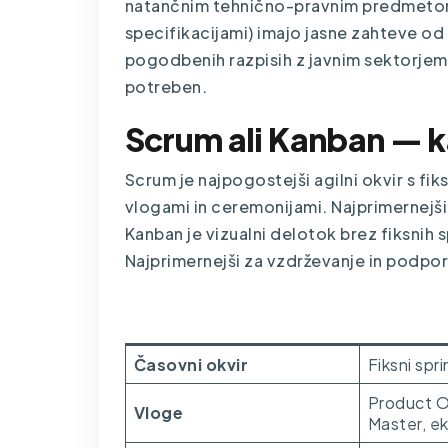
natančnim tehnično-pravnim predmetom,
specifikacijami) imajo jasne zahteve od 
pogodbenih razpisih z javnim sektorjem 
potreben.
Scrum ali Kanban — kat
Scrum je najpogostejši agilni okvir s fik
vlogami in ceremonijami. Najprimernejši
Kanban je vizualni delotok brez fiksnih 
Najprimernejši za
vzdrževanje
in podpor
Faktor
Scrum
Časovni okvir
Fiksni spri
Product O
Vloge
Master, ek