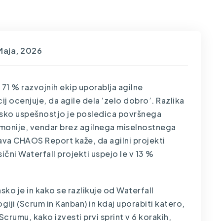
Maja, 2026
71 % razvojnih ekip uporablja agilne
j ocenjuje, da agile dela ‘zelo dobro’. Razlika
sko uspešnostjo je posledica površnega
monije, vendar brez agilnega miselnostnega
ava CHAOS Report kaže, da agilni projekti
čni Waterfall projekti uspejo le v 13 %
nsko je in kako se razlikuje od Waterfall
giji (Scrum in Kanban) in kdaj uporabiti katero,
Scrumu, kako izvesti prvi sprint v 6 korakih,