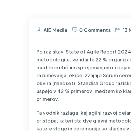
AIE Media
0 Comments
13 
Po raziskavi State of Agile Report 2024 
metodologije, vendar le 22 % organizaci
med teoretičnim sprejemanjem in dejan
razumevanja: ekipe izvajajo Scrum cere
okvira (mindset). Standish Group razisk
uspejo v 42 % primerov, medtem ko klasi
primerov.
Ta vodnik razlaga, kaj agilni razvoj deja
pristopa, kateri sta dve glavni metodolo
katere vloge in ceremonije so ključne v 