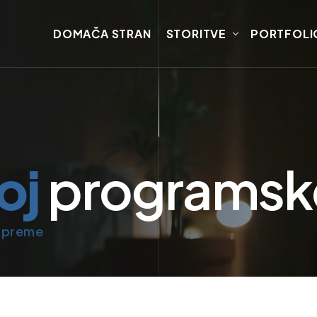
DOMAČA STRAN
STORITVE
PORTFOLI
oj
programsk
 Opreme