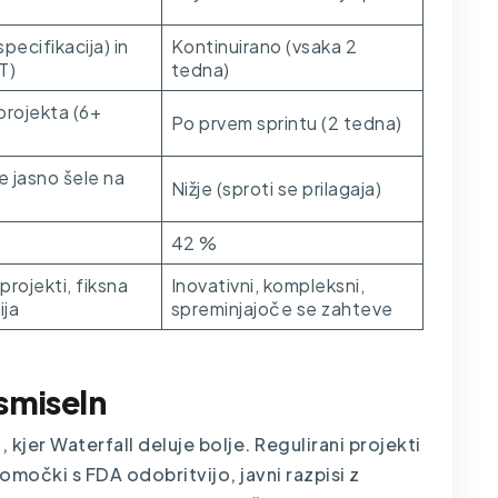
pecifikacija) in
Kontinuirano (vsaka 2
T)
tedna)
projekta (6+
Po prvem sprintu (2 tedna)
e jasno šele na
Nižje (sproti se prilagaja)
42 %
projekti, fiksna
Inovativni, kompleksni,
ija
spreminjajoče se zahteve
 smiseln
, kjer Waterfall deluje bolje. Regulirani projekti
omočki s FDA odobritvijo, javni razpisi z