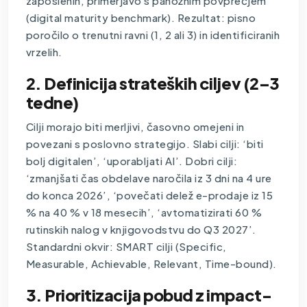
zaposlenih, primerjavo s panožnim povprečjem
(digital maturity benchmark). Rezultat: pisno
poročilo o trenutni ravni (1, 2 ali 3) in identificiranih
vrzelih.
2. Definicija strateških ciljev (2–3
tedne)
Cilji morajo biti merljivi, časovno omejeni in
povezani s poslovno strategijo. Slabi cilji: ‘biti
bolj digitalen’, ‘uporabljati AI’. Dobri cilji:
‘zmanjšati čas obdelave naročila iz 3 dni na 4 ure
do konca 2026’, ‘povečati delež e-prodaje iz 15
% na 40 % v 18 mesecih’, ‘avtomatizirati 60 %
rutinskih nalog v knjigovodstvu do Q3 2027’.
Standardni okvir: SMART cilji (Specific,
Measurable, Achievable, Relevant, Time-bound).
3. Prioritizacija pobud z impact-