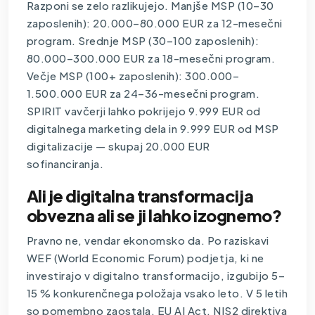
Razponi se zelo razlikujejo. Manjše MSP (10–30
zaposlenih): 20.000–80.000 EUR za 12-mesečni
program. Srednje MSP (30–100 zaposlenih):
80.000–300.000 EUR za 18-mesečni program.
Večje MSP (100+ zaposlenih): 300.000–
1.500.000 EUR za 24–36-mesečni program.
SPIRIT vavčerji lahko pokrijejo 9.999 EUR od
digitalnega marketing dela in 9.999 EUR od MSP
digitalizacije — skupaj 20.000 EUR
sofinanciranja.
Ali je digitalna transformacija
obvezna ali se ji lahko izognemo?
Pravno ne, vendar ekonomsko da. Po raziskavi
WEF (World Economic Forum) podjetja, ki ne
investirajo v digitalno transformacijo, izgubijo 5–
15 % konkurenčnega položaja vsako leto. V 5 letih
so pomembno zaostala. EU AI Act, NIS2 direktiva