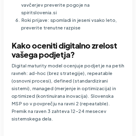
vavčerjev preverite pogoje na
spiritslovenia.si
Roki prijave: spomladi in jeseni vsako leto,
preverite trenutne razpise
Kako oceniti digitalno zrelost
vašega podjetja?
Digital maturity model ocenjuje podjetje na petih
ravneh: ad-hoc (brez strategije), repeatable
(osnovni procesi), defined (standardizirani
sistemi), managed (merjenje in optimizacija) in
optimized (kontinuirana inovacija). Slovenska
MSP so v povprečju na ravni 2 (repeatable).
Premik na raven 3 zahteva 12–24 mesecev
sistemskega dela.
Raven
Stanje
Tipični znaki