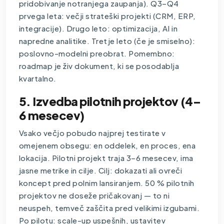
pridobivanje notranjega zaupanja). Q3–Q4
prvega leta: večji strateški projekti (CRM, ERP,
integracije). Drugo leto: optimizacija, AI in
napredne analitike. Tretje leto (če je smiselno):
poslovno-modelni preobrat. Pomembno:
roadmap je živ dokument, ki se posodablja
kvartalno.
5. Izvedba pilotnih projektov (4–
6 mesecev)
Vsako večjo pobudo najprej testirate v
omejenem obsegu: en oddelek, en proces, ena
lokacija. Pilotni projekt traja 3–6 mesecev, ima
jasne metrike in cilje. Cilj: dokazati ali ovreči
koncept pred polnim lansiranjem. 50 % pilotnih
projektov ne doseže pričakovanj — to ni
neuspeh, temveč zaščita pred velikimi izgubami.
Po pilotu: scale-up uspešnih, ustavitev