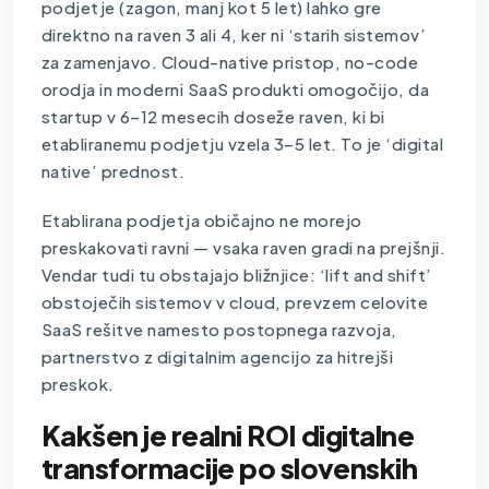
podjetje (zagon, manj kot 5 let) lahko gre
direktno na raven 3 ali 4, ker ni ‘starih sistemov’
za zamenjavo. Cloud-native pristop, no-code
orodja in moderni SaaS produkti omogočijo, da
startup v 6–12 mesecih doseže raven, ki bi
etabliranemu podjetju vzela 3–5 let. To je ‘digital
native’ prednost.
Etablirana podjetja običajno ne morejo
preskakovati ravni — vsaka raven gradi na prejšnji.
Vendar tudi tu obstajajo bližnjice: ‘lift and shift’
obstoječih sistemov v cloud, prevzem celovite
SaaS rešitve namesto
postopnega razvoja
,
partnerstvo z digitalnim agencijo za hitrejši
preskok.
Kakšen je realni ROI digitalne
transformacije po slovenskih