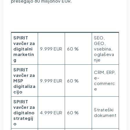
presegajo 80 milijonov EUR.
Maksimu
Sofinanc
Kaj
Vir
m
iranje
pokriva
SPIRIT
SEO,
vavčer za
GEO,
digitalni
9.999 EUR
60 %
vsebina,
marketin
oglaševa
g
nje
SPIRIT
CRM, ERP,
vavčer za
e-
MSP
9.999 EUR
60 %
commerc
digitaliza
e
cijo
SPIRIT
vavčer za
Strateški
digitalno
4.999 EUR
60 %
dokument
strategij
o