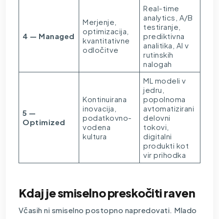
Real-time
analytics, A/B
Merjenje,
testiranje,
optimizacija,
4 — Managed
prediktivna
kvantitativne
analitika, AI v
odločitve
rutinskih
nalogah
ML modeli v
jedru,
Kontinuirana
popolnoma
inovacija,
avtomatizirani
5 —
podatkovno-
delovni
Optimized
vodena
tokovi,
kultura
digitalni
produkti kot
vir prihodka
Kdaj je smiselno preskočiti raven
Včasih ni smiselno postopno napredovati. Mlado