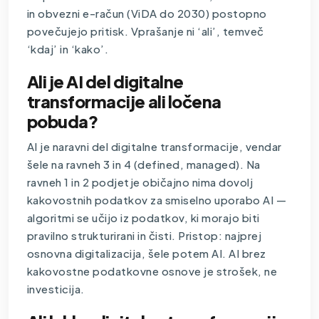
in obvezni e-račun (ViDA do 2030) postopno
povečujejo pritisk. Vprašanje ni ‘ali’, temveč
‘kdaj’ in ‘kako’.
Ali je AI del digitalne
transformacije ali ločena
pobuda?
AI je naravni del digitalne transformacije, vendar
šele na ravneh 3 in 4 (defined, managed). Na
ravneh 1 in 2 podjetje običajno nima dovolj
kakovostnih podatkov za smiselno uporabo AI —
algoritmi se učijo iz podatkov, ki morajo biti
pravilno strukturirani in čisti. Pristop: najprej
osnovna digitalizacija, šele potem AI. AI brez
kakovostne podatkovne osnove je strošek, ne
investicija.