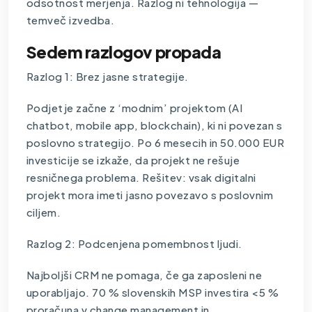
odsotnost merjenja. Razlog ni tehnologija —
temveč izvedba.
Sedem razlogov propada
Razlog 1: Brez jasne strategije.
Podjetje začne z ‘modnim’ projektom (AI
chatbot, mobile app, blockchain), ki ni povezan s
poslovno strategijo. Po 6 mesecih in 50.000 EUR
investicije se izkaže, da projekt ne rešuje
resničnega problema. Rešitev: vsak digitalni
projekt mora imeti jasno povezavo s poslovnim
ciljem.
Razlog 2: Podcenjena pomembnost ljudi.
Najboljši CRM ne pomaga, če ga zaposleni ne
uporabljajo. 70 % slovenskih MSP investira <5 %
proračuna v change management in