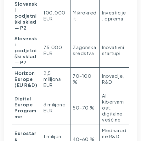
Slovensk
i
100.000
Mikrokred
Investicije
podjetni
EUR
it
, oprema
ški sklad
— P2
Slovensk
i
75.000
Zagonska
Inovativni
podjetni
EUR
sredstva
startupi
ški sklad
— P7
Horizon
2,5
70–100
Inovacije,
Europe
milijona
%
R&D
(EU R&D)
EUR
AI,
Digital
kibervarn
Europe
3 milijone
50–70 %
ost,
Program
EUR
digitalne
me
veščine
Mednarod
Eurostar
1 milijon
ne R&D
s
40–60 %