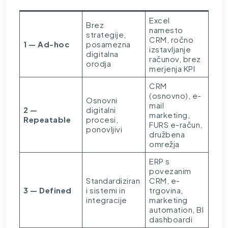
Excel
Brez
namesto
strategije,
CRM, ročno
1 — Ad-hoc
posamezna
izstavljanje
digitalna
računov, brez
orodja
merjenja KPI
CRM
(osnovno), e-
Osnovni
mail
2 —
digitalni
marketing,
Repeatable
procesi,
FURS e-račun,
ponovljivi
družbena
omrežja
ERP s
povezanim
Standardiziran
CRM, e-
3 — Defined
i sistemi in
trgovina,
integracije
marketing
automation, BI
dashboardi