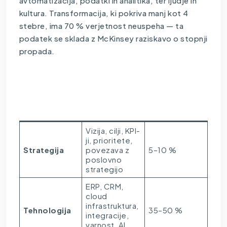
avtomatizacija, podatki in analitika, ter ljudje in
kultura. Transformacija, ki pokriva manj kot 4
stebre, ima 70 % verjetnost neuspeha — ta
podatek se sklada z McKinsey raziskavo o stopnji
propada.
Tipičen
Steber
Kaj vključuje
delež
naložbe
Vizija, cilji, KPI-
ji, prioritete,
Strategija
povezava z
5–10 %
poslovno
strategijo
ERP, CRM,
cloud
infrastruktura,
Tehnologija
35–50 %
integracije,
varnost, AI