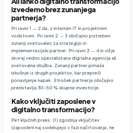
Ali lahko digitalno transformacijo
izvedemo brez zunanjega
partnerja?
Pri ravni 1 → 2 da, z internim IT in projektnim
vodstvom. Pri ravni 2 → 3 običajno potreben
zunanji svetovalec za strategijo in
implementacijski partner. Pri ravni 3 → 4 in višje
skoraj vedno specializirana digitalna agencija ali
svetovalna družba. Zunanji partner prinaša
izkušnje iz drugih projektov, kar prepreči
ponavljanje napak. Strošek partnerja običajno
predstavlja 30–50 % skupne investicije.
Kako vključiti zaposlene v
digitalno transformacijo?
Pet ključnih praks: (1) zgodnja vključitev
(zaposleni naj sodelujejo v fazi načrtovanja, ne