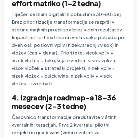
effort matriko (1–2 tedna)
Tipičen seznam digitalnih pobud ima 30–80 idej.
Brez prioritizacije transformacija se razprši v
stotine majhnih projektov brez vidnih rezultatov.
Impact-effort matrika razvrsti vsako pobudo po
dveh osi: poslovni vpliv (nizek/srednji/visok) in
vložek (čas + denar). Prioritete: visok vpliv +
nizek vložek = takojšnja izvedba, visok vpliv +
visok vložek = strateški projekti, nizek vpliv +
nizek vložek = quick wins, nizek vpliv + visok
vložek = izogibati.
4. Izgradnja roadmap-a 18–36
mesecev (2–3 tedne)
Časovnico transformacije predstavite v štirih
kvartalnih iteracijah. Prva 2 kvartala: pilotni
projekti in quick wins (vidni rezultati za