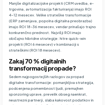
Manjše digitalizacijske projekti (
CRM uvedba
, e-
trgovina, avtomatizacija fakturiranja) imajo ROI
4–12 mesecev. Velike strateške transformacije
(ERP zamenjava, popolna digitalna preobrazba)
imajo ROI 18–36 mesecev, vendar prinašajo trajno
konkurenčno prednost. Najvišji ROI imajo
običajno hibridne strategije: hitre quick-win
projekti (ROI 6 mesecev) v kombinaciji s
strateškimi (ROI 18 mesecev).
Zakaj 70 % digitalnih
transformacij propade?
Sedem najpogostejših razlogov za propad
digitalne transformacije: pomanjkljiva strategija,
podcenjena pomembnost ljudi, premajhen
sponzoring uprave, prevelik obseg naenkrat,
neustrezni partnerji, slaba kakovost podatkov in