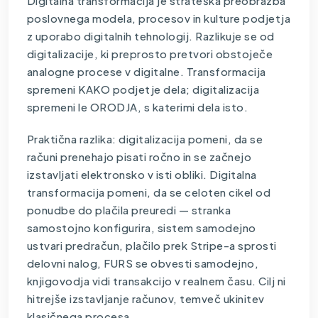
Digitalna transformacija je strateška preobrazba
poslovnega modela, procesov in kulture podjetja
z uporabo digitalnih tehnologij. Razlikuje se od
digitalizacije, ki preprosto pretvori obstoječe
analogne procese v digitalne. Transformacija
spremeni KAKO podjetje dela; digitalizacija
spremeni le ORODJA, s katerimi dela isto.
Praktična razlika: digitalizacija pomeni, da se
računi prenehajo pisati ročno in se začnejo
izstavljati elektronsko v isti obliki. Digitalna
transformacija pomeni, da se celoten cikel od
ponudbe do plačila preuredi — stranka
samostojno konfigurira, sistem samodejno
ustvari predračun, plačilo prek Stripe-a sprosti
delovni nalog, FURS se obvesti samodejno,
knjigovodja vidi transakcijo v realnem času. Cilj ni
hitrejše izstavljanje računov, temveč ukinitev
klasičnega procesa.