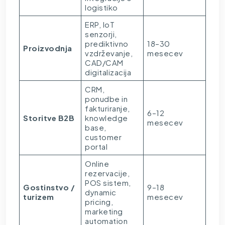
logistiko
ERP, IoT
senzorji,
prediktivno
18–30
Proizvodnja
vzdrževanje,
mesecev
CAD/CAM
digitalizacija
CRM,
ponudbe in
fakturiranje,
6–12
Storitve B2B
knowledge
mesecev
base,
customer
portal
Online
rezervacije,
POS sistem,
Gostinstvo /
9–18
dynamic
turizem
mesecev
pricing,
marketing
automation