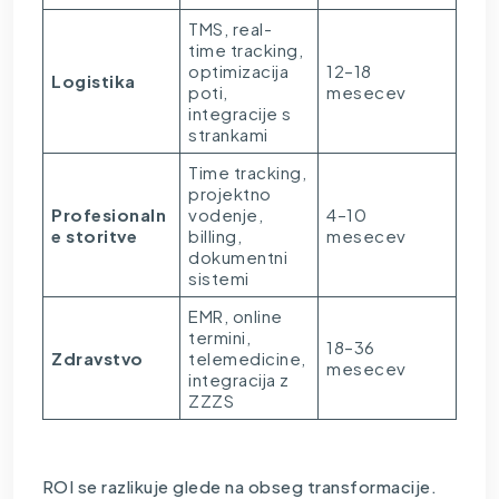
TMS, real-
time tracking,
optimizacija
12–18
Logistika
poti,
mesecev
integracije s
strankami
Time tracking,
projektno
Profesionaln
vodenje,
4–10
e storitve
billing,
mesecev
dokumentni
sistemi
EMR, online
termini,
18–36
Zdravstvo
telemedicine,
mesecev
integracija z
ZZZS
ROI se razlikuje glede na obseg transformacije.