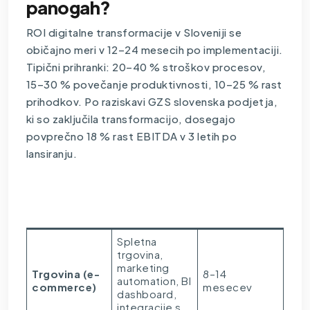
panogah?
ROI digitalne transformacije v Sloveniji se
običajno meri v 12–24 mesecih po implementaciji.
Tipični prihranki: 20–40 % stroškov procesov,
15–30 % povečanje produktivnosti, 10–25 % rast
prihodkov. Po raziskavi GZS slovenska podjetja,
ki so zaključila transformacijo, dosegajo
povprečno 18 % rast EBITDA v 3 letih po
lansiranju.
Tipičen ROI
Panoga
ROI mesečni
scenarij
Spletna
trgovina,
marketing
Trgovina (e-
8–14
automation, BI
commerce)
mesecev
dashboard,
integracije s