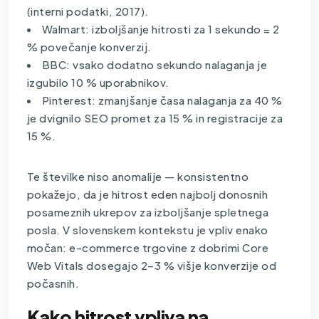
(interni podatki, 2017).
Walmart: izboljšanje hitrosti za 1 sekundo = 2
% povečanje konverzij.
BBC: vsako dodatno sekundo nalaganja je
izgubilo 10 % uporabnikov.
Pinterest: zmanjšanje časa nalaganja za 40 %
je dvignilo SEO promet za 15 % in registracije za
15 %.
Te številke niso anomalije — konsistentno
pokažejo, da je hitrost eden najbolj donosnih
posameznih ukrepov za izboljšanje spletnega
posla. V slovenskem kontekstu je vpliv enako
močan: e-commerce trgovine z dobrimi Core
Web Vitals dosegajo 2–3 % višje konverzije od
počasnih.
Kako hitrost vpliva na