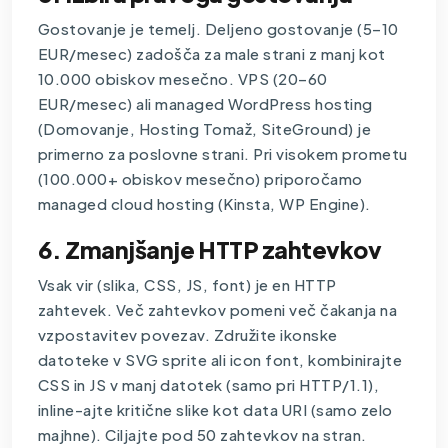
Gostovanje
je temelj. Deljeno gostovanje (5–10
EUR/mesec) zadošča za male strani z manj kot
10.000 obiskov mesečno. VPS (20–60
EUR/mesec) ali managed WordPress hosting
(Domovanje, Hosting Tomaž, SiteGround) je
primerno za poslovne strani. Pri visokem prometu
(100.000+ obiskov mesečno) priporočamo
managed cloud hosting (Kinsta, WP Engine).
6. Zmanjšanje HTTP zahtevkov
Vsak vir (slika, CSS, JS, font) je en HTTP
zahtevek. Več zahtevkov pomeni več čakanja na
vzpostavitev povezav. Združite ikonske
datoteke v SVG sprite ali icon font, kombinirajte
CSS in JS v manj datotek (samo pri HTTP/1.1),
inline-ajte kritične slike kot data URI (samo zelo
majhne). Ciljajte pod 50 zahtevkov na stran.