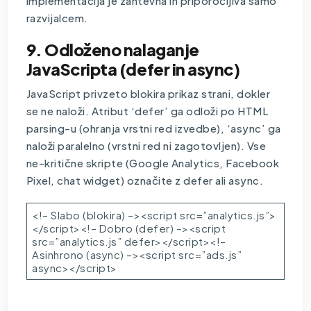
implementacija je zahtevna in priporočljiva samo
razvijalcem.
9. Odloženo nalaganje
JavaScripta (defer in async)
JavaScript privzeto blokira prikaz strani, dokler
se ne naloži. Atribut ‘defer’ ga odloži po HTML
parsing-u (ohranja vrstni red izvedbe), ‘async’ ga
naloži paralelno (vrstni red ni zagotovljen). Vse
ne-kritične skripte (Google Analytics, Facebook
Pixel, chat widget) označite z defer ali async.
<!– Slabo (blokira) –><script src=”analytics.js”>
</script><!– Dobro (defer) –><script
src=”analytics.js” defer></script><!–
Asinhrono (async) –><script src=”ads.js”
async></script>