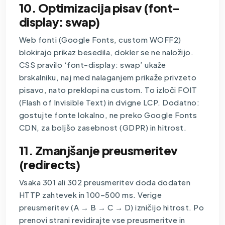
10. Optimizacija pisav (font-
display: swap)
Web fonti (Google Fonts, custom WOFF2)
blokirajo prikaz besedila, dokler se ne naložijo.
CSS pravilo ‘font-display: swap’ ukaže
brskalniku, naj med nalaganjem prikaže privzeto
pisavo, nato preklopi na custom. To izloči FOIT
(Flash of Invisible Text) in dvigne LCP. Dodatno:
gostujte fonte lokalno, ne preko Google Fonts
CDN, za boljšo zasebnost (GDPR) in hitrost.
11. Zmanjšanje preusmeritev
(redirects)
Vsaka 301 ali 302 preusmeritev doda dodaten
HTTP zahtevek in 100–500 ms. Verige
preusmeritev (A → B → C → D) izničijo hitrost. Po
prenovi strani revidirajte vse preusmeritve in