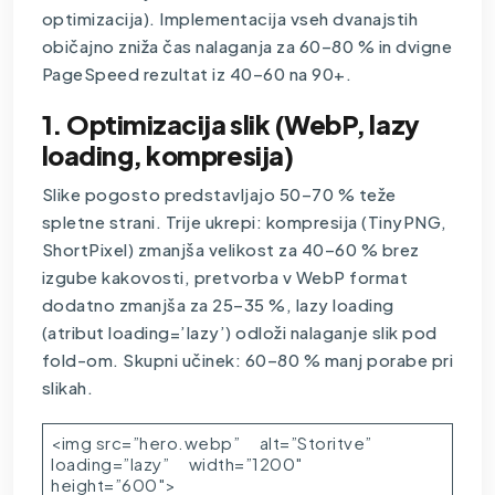
optimizacija). Implementacija vseh dvanajstih
običajno zniža čas nalaganja za 60–80 % in dvigne
PageSpeed rezultat iz 40–60 na 90+.
1. Optimizacija slik (WebP, lazy
loading, kompresija)
Slike pogosto predstavljajo 50–70 % teže
spletne strani. Trije ukrepi: kompresija (TinyPNG,
ShortPixel) zmanjša velikost za 40–60 % brez
izgube kakovosti, pretvorba v WebP format
dodatno zmanjša za 25–35 %, lazy loading
(atribut loading=’lazy’) odloži nalaganje slik pod
fold-om. Skupni učinek: 60–80 % manj porabe pri
slikah.
<img src=”hero.webp” alt=”Storitve”
loading=”lazy” width=”1200″
height=”600″>