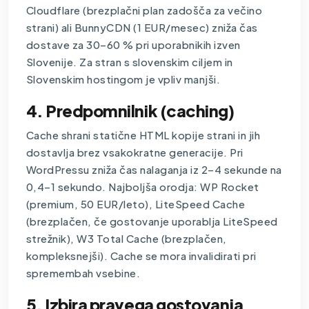
Cloudflare (brezplačni plan zadošča za večino
strani) ali BunnyCDN (1 EUR/mesec) zniža čas
dostave za 30–60 % pri uporabnikih izven
Slovenije. Za stran s slovenskim ciljem in
Slovenskim hostingom je vpliv manjši.
4. Predpomnilnik (caching)
Cache shrani statične HTML kopije strani in jih
dostavlja brez vsakokratne generacije. Pri
WordPressu zniža čas nalaganja iz 2–4 sekunde na
0,4–1 sekundo. Najboljša orodja: WP Rocket
(premium, 50 EUR/leto), LiteSpeed Cache
(brezplačen, če gostovanje uporablja LiteSpeed
strežnik), W3 Total Cache (brezplačen,
kompleksnejši). Cache se mora invalidirati pri
spremembah vsebine.
5. Izbira pravega gostovanja