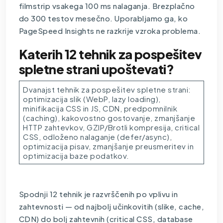
filmstrip vsakega 100 ms nalaganja. Brezplačno
do 300 testov mesečno. Uporabljamo ga, ko
PageSpeed Insights ne razkrije vzroka problema.
Katerih 12 tehnik za pospešitev
spletne strani upoštevati?
Dvanajst tehnik za pospešitev spletne strani:
optimizacija slik (WebP, lazy loading),
minifikacija CSS in JS, CDN, predpomnilnik
(caching), kakovostno gostovanje, zmanjšanje
HTTP zahtevkov, GZIP/Brotli kompresija, critical
CSS, odloženo nalaganje (defer/async),
optimizacija pisav, zmanjšanje preusmeritev in
optimizacija baze podatkov.
Spodnji 12 tehnik je razvrščenih po vplivu in
zahtevnosti — od najbolj učinkovitih (slike, cache,
CDN) do bolj zahtevnih (critical CSS, database