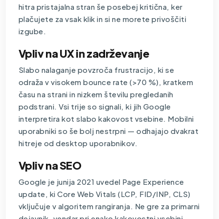
hitra pristajalna stran še posebej kritična, ker
plačujete za vsak klik in si ne morete privoščiti
izgube.
Vpliv na UX in zadrževanje
Slabo nalaganje povzroča frustracijo, ki se
odraža v visokem bounce rate (>70 %), kratkem
času na strani in nizkem številu pregledanih
podstrani. Vsi trije so signali, ki jih Google
interpretira kot slabo kakovost vsebine. Mobilni
uporabniki so še bolj nestrpni — odhajajo dvakrat
hitreje od desktop uporabnikov.
Vpliv na SEO
Google je junija 2021 uvedel Page Experience
update, ki Core Web Vitals (LCP, FID/INP, CLS)
vključuje v algoritem rangiranja. Ne gre za primarni
dejavnik, vendar pri enako kakovostni vsebini