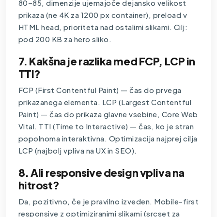
80–85, dimenzije ujemajoče dejansko velikost
prikaza (ne 4K za 1200 px container), preload v
HTML head, prioriteta nad ostalimi slikami. Cilj:
pod 200 KB za hero sliko.
7. Kakšna je razlika med FCP, LCP in
TTI?
FCP (First Contentful Paint) — čas do prvega
prikazanega elementa. LCP (Largest Contentful
Paint) — čas do prikaza glavne vsebine, Core Web
Vital. TTI (Time to Interactive) — čas, ko je stran
popolnoma interaktivna. Optimizacija najprej cilja
LCP (najbolj vpliva na UX in SEO).
8. Ali responsive design vpliva na
hitrost?
Da, pozitivno, če je pravilno izveden. Mobile-first
responsive z optimiziranimi slikami (srcset za