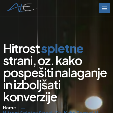
Hitrost
spletne
strani, oz. kako
pospešiti nalaganje
in izboljšati
konverzije
Home
Hitrost Spletne Strani, Oz. Kako Pospešiti