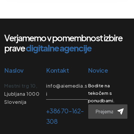
Verjamemo v pomembnost izbire
prave
digitalne agencije
Naslov
Kontakt
Novice
Mestni trg 10,
info@aiemedia.s
Bodite na
tekočem s
Ljubljana 1000
i
ponudbami.
Slovenija
+386 70-162-
308