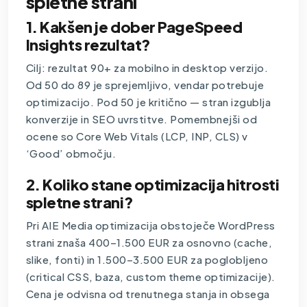
spletne strani
1. Kakšen je dober PageSpeed
Insights rezultat?
Cilj: rezultat 90+ za mobilno in desktop verzijo.
Od 50 do 89 je sprejemljivo, vendar potrebuje
optimizacijo. Pod 50 je kritično — stran izgublja
konverzije in SEO uvrstitve. Pomembnejši od
ocene so Core Web Vitals (LCP, INP, CLS) v
‘Good’ območju.
2. Koliko stane optimizacija hitrosti
spletne strani?
Pri AIE Media optimizacija obstoječe WordPress
strani znaša 400–1.500 EUR za osnovno (cache,
slike, fonti) in 1.500–3.500 EUR za poglobljeno
(critical CSS, baza, custom theme optimizacije).
Cena je odvisna od trenutnega stanja in obsega