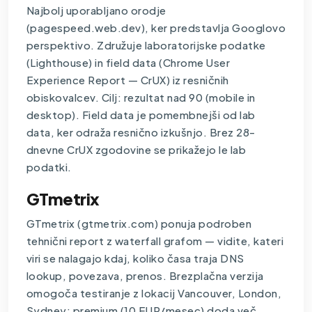
Najbolj uporabljano orodje
(pagespeed.web.dev), ker predstavlja Googlovo
perspektivo. Združuje laboratorijske podatke
(Lighthouse) in field data (Chrome User
Experience Report — CrUX) iz resničnih
obiskovalcev. Cilj: rezultat nad 90 (mobile in
desktop). Field data je pomembnejši od lab
data, ker odraža resnično izkušnjo. Brez 28-
dnevne CrUX zgodovine se prikažejo le lab
podatki.
GTmetrix
GTmetrix (gtmetrix.com) ponuja podroben
tehnični report z waterfall grafom — vidite, kateri
viri se nalagajo kdaj, koliko časa traja DNS
lookup, povezava, prenos. Brezplačna verzija
omogoča testiranje z lokacij Vancouver, London,
Sydney; premium (10 EUR/mesec) doda več