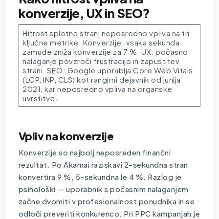
konverzije, UX in SEO?
Hitrost spletne strani neposredno vpliva na tri
ključne metrike. Konverzije: vsaka sekunda
zamude zniža konverzije za 7 %.
UX
: počasno
nalaganje povzroči frustracijo in zapustitev
strani. SEO: Google uporablja Core Web Vitals
(LCP, INP, CLS) kot rangirni dejavnik od junija
2021, kar neposredno vpliva na organske
uvrstitve.
Vpliv na konverzije
Konverzije so najbolj neposreden finančni
rezultat. Po Akamai raziskavi 2-sekundna stran
konvertira 9 %, 5-sekundna le 4 %. Razlog je
psihološki — uporabnik s počasnim nalaganjem
začne dvomiti v profesionalnost ponudnika in se
odloči preveriti konkurenco. Pri PPC kampanjah je