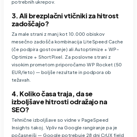
potrebnih ukrepov.
3. Ali brezplačni vtičniki za hitrost
zadoščajo?
Za male strani z manj kot 10.000 obiskov
mesečno zadošča kombinacija LiteSpeed Cache
(če podpira gostovanje) ali Autoptimize + WP-
Optimize + ShortPixel. Za poslovne strani z
visokim prometom priporočamo WP Rocket (50
EUR/leto) — boljše rezultate in podpora ob
težavah.
4. Koliko časa traja, da se
izboljšave hitrosti odražajo na
SEO?
Tehnične izboljšave so vidne v PageSpeed
Insights takoj. Vpliv na Google rangiranje pa je
počasnejši — Google potrebuje 28 dni CrUX field