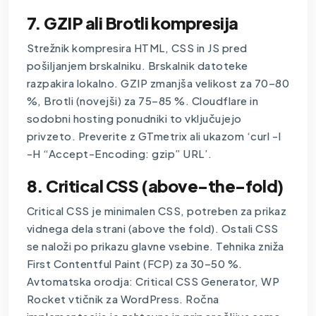
7. GZIP ali Brotli kompresija
Strežnik kompresira HTML, CSS in JS pred
pošiljanjem brskalniku. Brskalnik datoteke
razpakira lokalno. GZIP zmanjša velikost za 70–80
%, Brotli (novejši) za 75–85 %. Cloudflare in
sodobni hosting ponudniki to vključujejo
privzeto. Preverite z GTmetrix ali ukazom ‘curl -I
-H “Accept-Encoding: gzip” URL’.
8. Critical CSS (above-the-fold)
Critical CSS je minimalen CSS, potreben za prikaz
vidnega dela strani (above the fold). Ostali CSS
se naloži po prikazu glavne vsebine. Tehnika zniža
First Contentful Paint (FCP) za 30–50 %.
Avtomatska orodja: Critical CSS Generator, WP
Rocket vtičnik za WordPress. Ročna