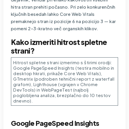
hitra stran prehiti počasno. Pri zelo konkurenčnih
ključnih besedah lahko Core Web Vitals
premaknejo stran iz pozicije 6 na pozicijo 3 — kar
pomeni 2–3-kratno več organskih klikov.
Kako izmeriti hitrost spletne
strani?
Hitrost spletne strani izmerimo s štirimi orodji:
Google PageSpeed Insights (testira mobilno in
desktop hkrati, prikaže Core Web Vitals),
GTmetrix (podroben tehnični report z waterfall
grafom), Lighthouse (vgrajen v Chrome
DevTools) in WebPageTest (najbolj
poglobljena analiza, brezplačno do 10 testov
dnevno).
Google PageSpeed Insights