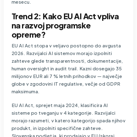
mesecu.
Trend 2: Kako EU AI Act vpliva
na razvoj programske
opreme?
EU AI Act stopa v veljavo postopno do avgusta
2026. Razvijalci AI sistemov morajo izpolniti
zahteve glede transparentnosti, dokumentacije,
human oversight in audit trail. Kazni dosegajo 35
milijonov EUR ali 7 % letnih prihodkov — največje
globe v zgodovini IT regulative, večje od GDPR
maksimuma.
EU AI Act, sprejet maja 2024, klasificira AI
sisteme po tveganju v 4 kategorije. Razvijalci
morajo razumeti, v katero kategorijo spada njihov
produkt, in izpolniti specifične zahteve.
Slovenska podjetja, ki prodajajo v EU (skoraj