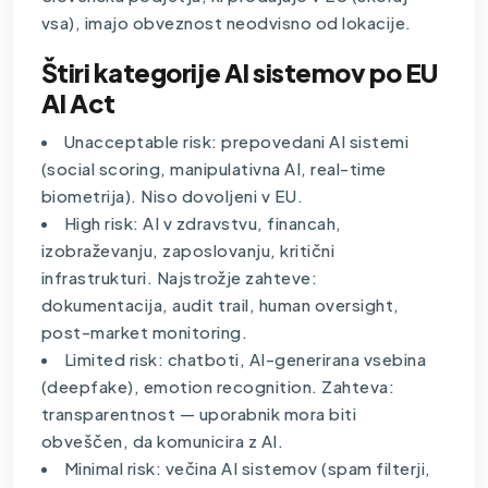
vsa), imajo obveznost neodvisno od lokacije.
Štiri kategorije AI sistemov po EU
AI Act
Unacceptable risk: prepovedani AI sistemi
(social scoring, manipulativna AI, real-time
biometrija). Niso dovoljeni v EU.
High risk: AI v zdravstvu, financah,
izobraževanju, zaposlovanju, kritični
infrastrukturi. Najstrožje zahteve:
dokumentacija, audit trail, human oversight,
post-market monitoring.
Limited risk: chatboti, AI-generirana vsebina
(deepfake), emotion recognition. Zahteva:
transparentnost — uporabnik mora biti
obveščen, da komunicira z AI.
Minimal risk: večina AI sistemov (spam filterji,