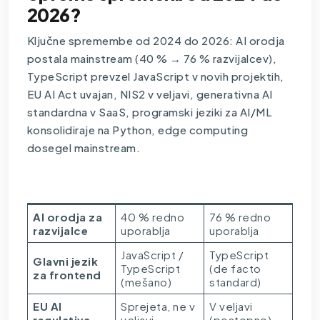
2026?
Ključne spremembe od 2024 do 2026: AI orodja
postala mainstream (40 % → 76 % razvijalcev),
TypeScript prevzel JavaScript v novih projektih,
EU AI Act uvajan, NIS2 v veljavi, generativna AI
standardna v SaaS, programski jeziki za AI/ML
konsolidiraje na Python, edge computing
dosegel mainstream.
Področje
Stanje 2024
Stanje 2026
AI orodja za
40 % redno
76 % redno
razvijalce
uporablja
uporablja
JavaScript /
TypeScript
Glavni jezik
TypeScript
(de facto
za frontend
(mešano)
standard)
EU AI
Sprejeta, ne v
V veljavi
regulativa
veljavi
(postopno)