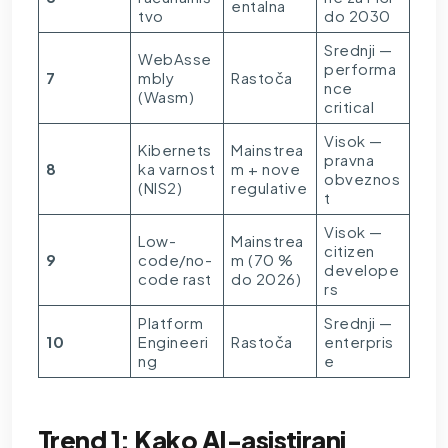
entalna
tvo
do 2030
Srednji —
WebAsse
performa
7
mbly
Rastoča
nce
(Wasm)
critical
Visok —
Kibernets
Mainstrea
pravna
8
ka varnost
m + nove
obveznos
(NIS2)
regulative
t
Visok —
Low-
Mainstrea
citizen
9
code/no-
m (70 %
develope
code rast
do 2026)
rs
Platform
Srednji —
10
Engineeri
Rastoča
enterpris
ng
e
Trend 1: Kako AI-asistirani