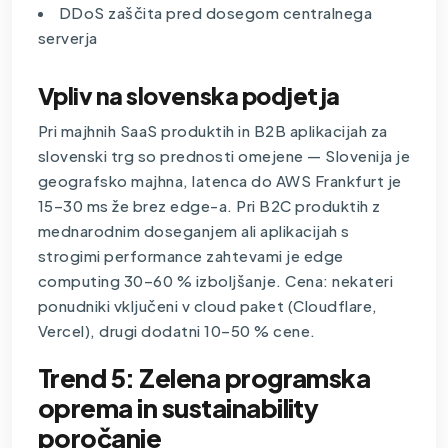
DDoS zaščita pred dosegom centralnega
serverja
Vpliv na slovenska podjetja
Pri majhnih
SaaS
produktih in B2B aplikacijah za
slovenski trg so prednosti omejene — Slovenija je
geografsko majhna, latenca do AWS Frankfurt je
15–30 ms že brez edge-a. Pri B2C produktih z
mednarodnim doseganjem ali aplikacijah s
strogimi performance zahtevami je edge
computing 30–60 % izboljšanje. Cena: nekateri
ponudniki vključeni v cloud paket (Cloudflare,
Vercel), drugi dodatni 10–50 % cene.
Trend 5: Zelena programska
oprema in sustainability
poročanje