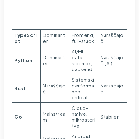
Status
Tipična
Jezik
Trend
2026
uporaba
TypeScri
Dominant
Frontend,
Naraščajo
pt
en
full-stack
č
AI/ML,
Dominant
data
Naraščajo
Python
en
science,
č (AI)
backend
Sistemski,
Naraščajo
performa
Naraščajo
Rust
č
nce
č
critical
Cloud-
Mainstrea
native,
Go
Stabilen
m
mikrostori
tve
Android,
Mainstrea