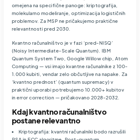
omejena na specifične panoge: kriptografija,
molekularno modeliranje, optimizacija logističnih
problemov. Za MSP ne pričakujemo praktične
relevantnosti pred 2030.
Kvantno računalništvo je v fazi ‘pred-NISQ’
(Noisy Intermediate-Scale Quantum). IBM
Quantum System Two, Google Willow chip, Atom
Computing — vsi imajo kvantne računalnike z 100-
1.000 kubiti, vendar zelo občutljive na napake. Za
‘kvantno prednost’ (quantum supremacy) v
praktični uporabi potrebujemo 10.000+ kubitov
in error correction — pričakovano 2028-2032.
Kdaj kvantno računalništvo
postane relevantno
Kriptografija: kvantni računalniki bodo razrušili
RSA in ECC algoritme. Post-quantum