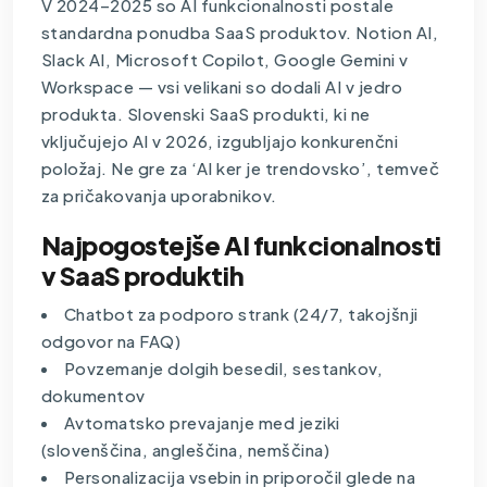
V 2024–2025 so AI funkcionalnosti postale
standardna ponudba SaaS produktov. Notion AI,
Slack AI, Microsoft Copilot, Google Gemini v
Workspace — vsi velikani so dodali AI v jedro
produkta. Slovenski SaaS produkti, ki ne
vključujejo AI v 2026, izgubljajo konkurenčni
položaj. Ne gre za ‘AI ker je trendovsko’, temveč
za pričakovanja uporabnikov.
Najpogostejše AI funkcionalnosti
v SaaS produktih
Chatbot za podporo strank (24/7, takojšnji
odgovor na FAQ)
Povzemanje dolgih besedil, sestankov,
dokumentov
Avtomatsko prevajanje med jeziki
(slovenščina, angleščina, nemščina)
Personalizacija vsebin in priporočil glede na