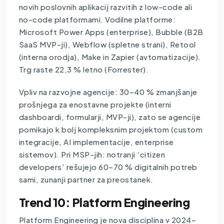
novih poslovnih aplikacij razvitih z low-code ali
no-code platformami. Vodilne platforme:
Microsoft Power Apps (enterprise), Bubble (B2B
SaaS MVP-ji), Webflow (spletne strani), Retool
(interna orodja), Make in Zapier (avtomatizacije).
Trg raste 22,3 % letno (Forrester).
Vpliv na razvojne agencije: 30–40 % zmanjšanje
prošnjega za enostavne projekte (interni
dashboardi, formularji, MVP-ji), zato se agencije
pomikajo k bolj kompleksnim projektom (custom
integracije, AI implementacije, enterprise
sistemov). Pri MSP-jih: notranji ‘citizen
developers’ rešujejo 60–70 % digitalnih potreb
sami, zunanji partner za preostanek.
Trend 10: Platform Engineering
Platform Engineering je nova disciplina v 2024–