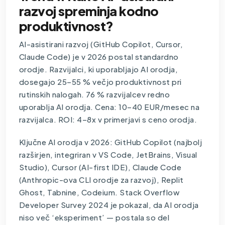
razvoj spreminja kodno
produktivnost?
AI-asistirani razvoj (GitHub Copilot, Cursor,
Claude Code) je v 2026 postal standardno
orodje. Razvijalci, ki uporabljajo AI orodja,
dosegajo 25–55 % večjo produktivnost pri
rutinskih nalogah. 76 % razvijalcev redno
uporablja AI orodja. Cena: 10–40 EUR/mesec na
razvijalca. ROI: 4–8x v primerjavi s ceno orodja.
Ključne AI orodja v 2026: GitHub Copilot (najbolj
razširjen, integriran v VS Code, JetBrains, Visual
Studio), Cursor (AI-first IDE), Claude Code
(Anthropic-ova CLI orodje za razvoj), Replit
Ghost, Tabnine, Codeium. Stack Overflow
Developer Survey 2024 je pokazal, da AI orodja
niso več ‘eksperiment’ — postala so del