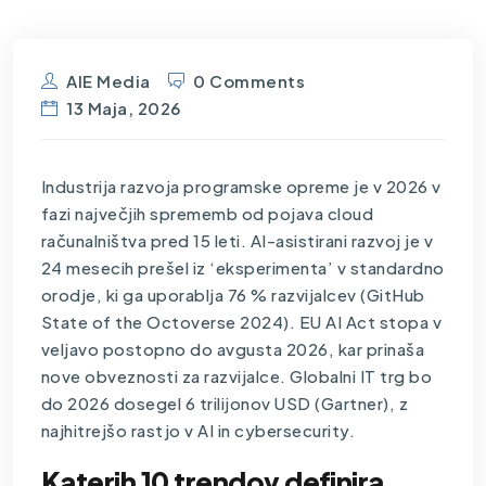
AIE Media
0 Comments
13 Maja, 2026
Industrija razvoja programske opreme je v 2026 v
fazi največjih sprememb od pojava cloud
računalništva pred 15 leti. AI-asistirani razvoj je v
24 mesecih prešel iz ‘eksperimenta’ v standardno
orodje, ki ga uporablja 76 % razvijalcev (GitHub
State of the Octoverse 2024). EU AI Act stopa v
veljavo postopno do avgusta 2026, kar prinaša
nove obveznosti za razvijalce. Globalni IT trg bo
do 2026 dosegel 6 trilijonov USD (Gartner), z
najhitrejšo rastjo v AI in cybersecurity.
Katerih 10 trendov definira