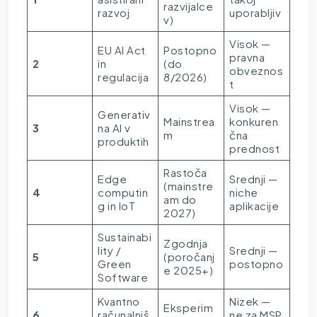
razvijalce
razvoj
uporabljiv
v)
Visok —
EU AI Act
Postopno
pravna
2
in
(do
obveznos
regulacija
8/2026)
t
Visok —
Generativ
Mainstrea
konkuren
3
na AI v
m
čna
produktih
prednost
Rastoča
Edge
Srednji —
(mainstre
4
computin
niche
am do
g in IoT
aplikacije
2027)
Sustainabi
Zgodnja
lity /
Srednji —
5
(poročanj
Green
postopno
e 2025+)
Software
Kvantno
Nizek —
Eksperim
6
računalniš
ne za MSP