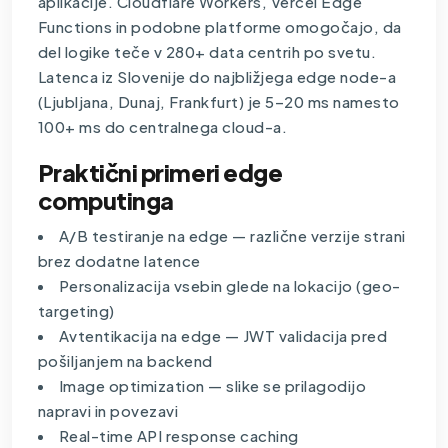
aplikacije. Cloudflare Workers, Vercel Edge
Functions in podobne platforme omogočajo, da
del logike teče v 280+ data centrih po svetu.
Latenca iz Slovenije do najbližjega edge node-a
(Ljubljana, Dunaj, Frankfurt) je 5–20 ms namesto
100+ ms do centralnega cloud-a.
Praktični primeri edge
computinga
A/B testiranje na edge — različne verzije strani
brez dodatne latence
Personalizacija vsebin glede na lokacijo (geo-
targeting)
Avtentikacija na edge — JWT validacija pred
pošiljanjem na backend
Image optimization — slike se prilagodijo
napravi in povezavi
Real-time API response caching