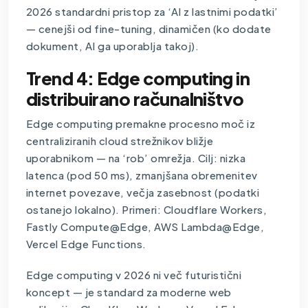
2026 standardni pristop za ‘AI z lastnimi podatki’
— cenejši od fine-tuning, dinamičen (ko dodate
dokument, AI ga uporablja takoj).
Trend 4: Edge computing in
distribuirano računalništvo
Edge computing premakne procesno moč iz
centraliziranih cloud strežnikov bližje
uporabnikom — na ‘rob’ omrežja. Cilj: nizka
latenca (pod 50 ms), zmanjšana obremenitev
internet povezave, večja zasebnost (podatki
ostanejo lokalno). Primeri: Cloudflare Workers,
Fastly Compute@Edge, AWS Lambda@Edge,
Vercel Edge Functions.
Edge computing v 2026 ni več futuristični
koncept — je standard za moderne web