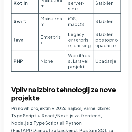
Kotlin
server-
Stabilen
m
side
Mainstrea
iOS,
Swift
Stabilen
m
macOS
Legacy
Stabilen,
Enterpris
Java
enterpris
postopno
e
e, banking
upadanje
WordPres
PHP
Niche
s, Laravel
Upadanje
projekti
Vpliv na izbiro tehnologij za nove
projekte
Pri novih projektih v 2026 najbolj varne izbire:
TypeScript + React/Next.js za frontend,
Node.js z TypeScript ali Python
(FastAPI/Django) za backend, PostgreSQL za