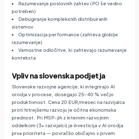
Razumevanje poslovnih zahtev (PO še vedno
potreben)
Debugiranje kompleksnih distribuiranih
sistemov
Optimizacija performance (zahteva globlje
razumevanje)
Varnostne odločitve, ki zahtevajo razumevanje
konteksta
Vpliv na slovenska podjetja
Slovenske razvojne agencije, ki integrirajo AI
orodja v procese, dosegajo 25–40 % večjo
produktivnost. Cena 20 EUR/mesec na razvijalca
proti hitrejšemu razvoju je očitna ekonomska
prednost. Pri MSP-jih z internim razvojnim
oddelkom (3+ razvijalci) je investicija v AI orodja
prva prioriteta — povračilo običajno v prvem