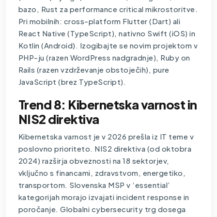
bazo, Rust za performance critical mikrostoritve.
Pri mobilnih: cross-platform Flutter (Dart) ali
React Native (TypeScript), nativno Swift (iOS) in
Kotlin (Android). Izogibajte se novim projektom v
PHP-ju (razen WordPress nadgradnje), Ruby on
Rails (razen vzdrževanje obstoječih), pure
JavaScript (brez TypeScript).
Trend 8: Kibernetska varnost in
NIS2 direktiva
Kibernetska varnost je v 2026 prešla iz IT teme v
poslovno prioriteto. NIS2 direktiva (od oktobra
2024) razširja obveznosti na 18 sektorjev,
vključno s financami, zdravstvom, energetiko,
transportom. Slovenska MSP v ‘essential’
kategorijah morajo izvajati incident response in
poročanje. Globalni cybersecurity trg dosega