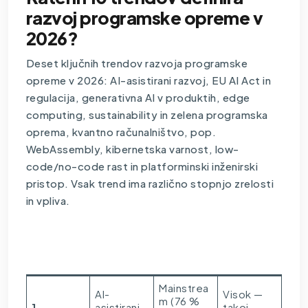
razvoj programske opreme v
2026?
Deset ključnih trendov
razvoja programske
opreme
v 2026: AI-asistirani razvoj, EU AI Act in
regulacija, generativna AI v produktih, edge
computing, sustainability in zelena programska
oprema, kvantno računalništvo, pop.
WebAssembly, kibernetska varnost, low-
code/no-code rast in platforminski inženirski
pristop. Vsak trend ima različno stopnjo zrelosti
in vpliva.
Stopnja
Vpliv na
#
Trend
zrelosti
MSP
Mainstrea
AI-
Visok —
m (76 %
1
asistirani
takoj