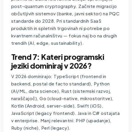
post-quantum cryptography. Začnite migracijo
občutljivih sistemov (banke, javni sektor) na PQC
standarde do 2028. Pri standardnih SaaS
produktih in spletnih trgovinah ni potrebe po
kvantnem računalništvu — fokus naj bo na drugih
trendih (AI, edge, sustainability).
Trend 7: Kateri programski
jeziki dominiraj v 2026?
V 2026 dominirajo: TypeScript (frontend in
backend, postal de facto standard), Python
(AI/ML, data science), Rust (sistemski razvoj,
naraščajoč), Go (cloud-native, mikrostoritve),
Kotlin (Android, server-side), Swift (iOS),
JavaScript (legacy frontend). Java in C# ostajata
v enterprise. Manj relevantni: PHP (upadanje),
Ruby (niche), Perl (legacy).